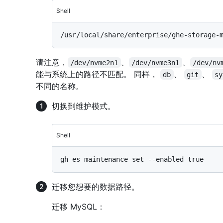
Shell
请注意，
、
、
/dev/nvme2n1
/dev/nvme3n1
/dev/nv
能与系统上的路径不匹配。 同样，
、
、
db
git
sy
不同的名称。
切换到维护模式。
Shell
迁移您想要的数据路径。
迁移 MySQL：