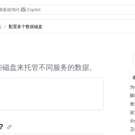
搜索或询问
Copilot
盘
配置多个数据磁盘
些磁盘来托管不同服务的数据。
为
限
资
设
示
？
卫