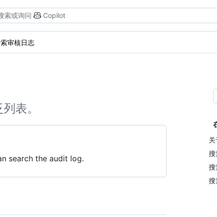
搜索或询问
Copilot
搜索审核日志
泛列表。
关
搜
n search the audit log.
搜
搜