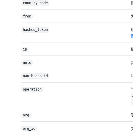
country_code
from
hashed_token
ip
note
oauth_app_id
operation
org
org_id