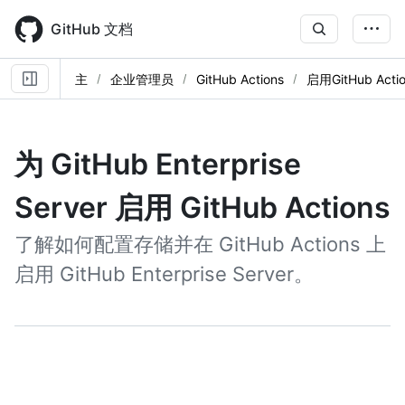
Skip
to
GitHub 文档
main
content
主
企业管理员
GitHub Actions
启用GitHub Acti
为 GitHub Enterprise
Server 启用 GitHub Actions
了解如何配置存储并在 GitHub Actions 上
启用 GitHub Enterprise Server。