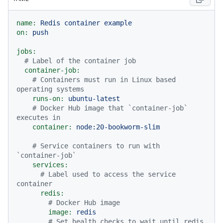
name:
Redis
container
example
on:
push
jobs:
# Label of the container job
container-job:
# Containers must run in Linux based 
operating systems
runs-on:
ubuntu-latest
# Docker Hub image that `container-job` 
executes in
container:
node:20-bookworm-slim
# Service containers to run with 
`container-job`
services:
# Label used to access the service 
container
redis:
# Docker Hub image
image:
redis
# Set health checks to wait until redis 