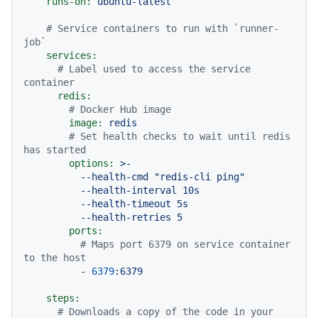
runs-on:
ubuntu-latest
# Service containers to run with `runner-
job`
services:
# Label used to access the service 
container
redis:
# Docker Hub image
image:
redis
# Set health checks to wait until redis 
has started
options:
>-

          --health-cmd "redis-cli ping"

          --health-interval 10s

          --health-timeout 5s

ports:
# Maps port 6379 on service container 
to the host
-
6379
:6379
steps:
# Downloads a copy of the code in your 