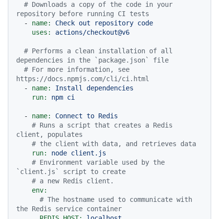
# Downloads a copy of the code in your 
repository before running CI tests
-
name:
Check
out
repository
code
uses:
actions/checkout@v6
# Performs a clean installation of all 
dependencies in the `package.json` file
# For more information, see 
https://docs.npmjs.com/cli/ci.html
-
name:
Install
dependencies
run:
npm
ci
-
name:
Connect
to
Redis
# Runs a script that creates a Redis 
client, populates
# the client with data, and retrieves data
run:
node
client.js
# Environment variable used by the 
`client.js` script to create
# a new Redis client.
env:
# The hostname used to communicate with 
the Redis service container
REDIS_HOST:
localhost