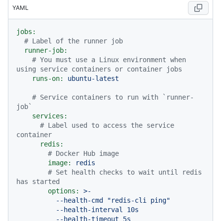
YAML
jobs:
# Label of the runner job
runner-job:
# You must use a Linux environment when 
using service containers or container jobs
runs-on:
ubuntu-latest
# Service containers to run with `runner-
job`
services:
# Label used to access the service 
container
redis:
# Docker Hub image
image:
redis
# Set health checks to wait until redis 
has started
options:
>-

          --health-cmd "redis-cli ping"

          --health-interval 10s

          --health-timeout 5s
