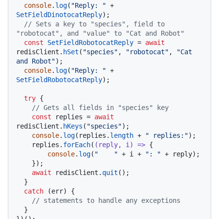
console
.
log
(
"Reply: "
 + 
SetFieldDinotocatReply
);

// Sets a key to "species", field to 
"robotocat", and "value" to "Cat and Robot"
const
SetFieldRobotocatReply
 = 
await
redisClient.
hSet
(
"species"
, 
"robotocat"
, 
"Cat 
and Robot"
);

console
.
log
(
"Reply: "
 + 
SetFieldRobotocatReply
);

try
 {

// Gets all fields in "species" key
const
 replies = 
await
redisClient.
hKeys
(
"species"
);

console
.
log
(replies.
length
 + 
" replies:"
);

    replies.
forEach
(
(
reply, i
) =>
 {

console
.
log
(
"    "
 + i + 
": "
 + reply);

    });

await
 redisClient.
quit
();

  }

catch
 (err) {

// statements to handle any exceptions
  }
