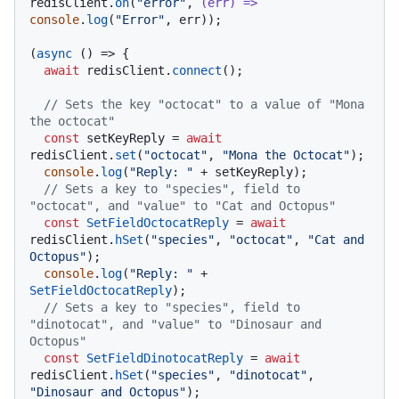
redisClient.
on
(
"error"
, 
(
err
) =>
console
.
log
(
"Error"
, err));

(
async
 () => {

await
 redisClient.
connect
();

// Sets the key "octocat" to a value of "Mona 
the octocat"
const
 setKeyReply = 
await
redisClient.
set
(
"octocat"
, 
"Mona the Octocat"
);

console
.
log
(
"Reply: "
 + setKeyReply);

// Sets a key to "species", field to 
"octocat", and "value" to "Cat and Octopus"
const
SetFieldOctocatReply
 = 
await
redisClient.
hSet
(
"species"
, 
"octocat"
, 
"Cat and 
Octopus"
);

console
.
log
(
"Reply: "
 + 
SetFieldOctocatReply
);

// Sets a key to "species", field to 
"dinotocat", and "value" to "Dinosaur and 
Octopus"
const
SetFieldDinotocatReply
 = 
await
redisClient.
hSet
(
"species"
, 
"dinotocat"
, 
"Dinosaur and Octopus"
);
