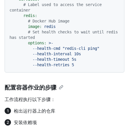
# Label used to access the service 
container
redis:
# Docker Hub image
image:
redis
# Set health checks to wait until redis 
has started
options:
>-

          --health-cmd "redis-cli ping"

          --health-interval 10s

          --health-timeout 5s

配置容器作业的步骤
工作流程执行以下步骤：
检出运行器上的仓库
安装依赖项