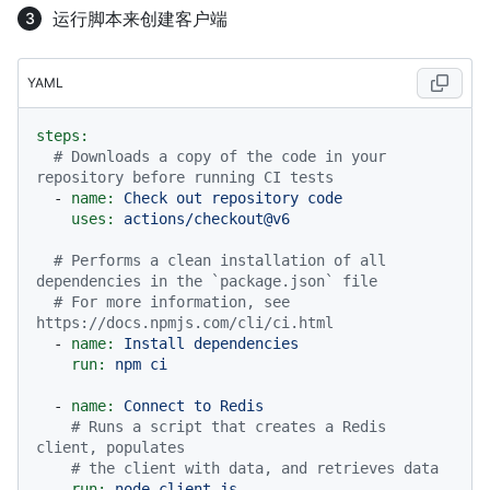
运行脚本来创建客户端
YAML
steps:
# Downloads a copy of the code in your 
repository before running CI tests
-
name:
Check
out
repository
code
uses:
actions/checkout@v6
# Performs a clean installation of all 
dependencies in the `package.json` file
# For more information, see 
https://docs.npmjs.com/cli/ci.html
-
name:
Install
dependencies
run:
npm
ci
-
name:
Connect
to
Redis
# Runs a script that creates a Redis 
client, populates
# the client with data, and retrieves data
run:
node
client.js