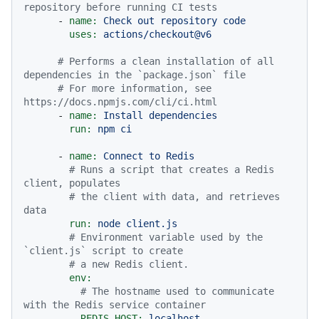
repository before running CI tests
-
name:
Check
out
repository
code
uses:
actions/checkout@v6
# Performs a clean installation of all 
dependencies in the `package.json` file
# For more information, see 
https://docs.npmjs.com/cli/ci.html
-
name:
Install
dependencies
run:
npm
ci
-
name:
Connect
to
Redis
# Runs a script that creates a Redis 
client, populates
# the client with data, and retrieves 
data
run:
node
client.js
# Environment variable used by the 
`client.js` script to create
# a new Redis client.
env:
# The hostname used to communicate 
with the Redis service container
REDIS_HOST:
localhost