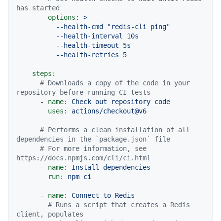
has started
options:
>-

          --health-cmd "redis-cli ping"

          --health-interval 10s

          --health-timeout 5s

steps:
# Downloads a copy of the code in your 
repository before running CI tests
-
name:
Check
out
repository
code
uses:
actions/checkout@v6
# Performs a clean installation of all 
dependencies in the `package.json` file
# For more information, see 
https://docs.npmjs.com/cli/ci.html
-
name:
Install
dependencies
run:
npm
ci
-
name:
Connect
to
Redis
# Runs a script that creates a Redis 
client, populates