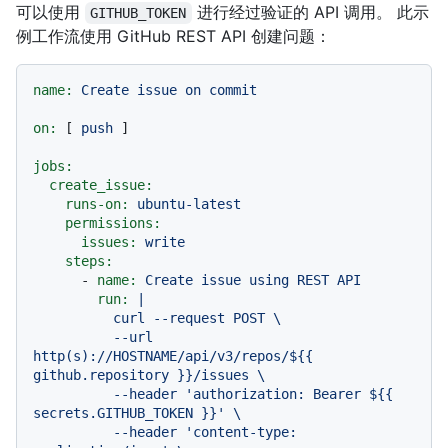
可以使用
进行经过验证的 API 调用。 此示
GITHUB_TOKEN
例工作流使用 GitHub REST API 创建问题：
name:
Create
issue
on
commit
on:
 [ 
push
 ]

jobs:
create_issue:
runs-on:
ubuntu-latest
permissions:
issues:
write
steps:
-
name:
Create
issue
using
REST
API
run:
|

          curl --request POST \

          --url 
http(s)://HOSTNAME/api/v3/repos/${{ 
github.repository }}/issues \

          --header 'authorization: Bearer ${{ 
secrets.GITHUB_TOKEN }}' \

          --header 'content-type: 