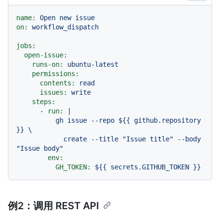
name:
Open
new
issue
on:
workflow_dispatch
jobs:
open-issue:
runs-on:
ubuntu-latest
permissions:
contents:
read
issues:
write
steps:
-
run:
|

          gh issue --repo ${{ github.repository 
}} \

            create --title "Issue title" --body 
env:
GH_TOKEN:
${{
secrets.GITHUB_TOKEN
}}
例2：调用 REST API