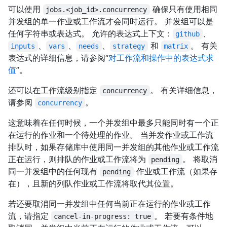
可以使用
确保只有使用相同
jobs.<job_id>.concurrency
并发组的单一作业或工作流才会同时运行。 并发组可以是
任何字符串或表达式。 允许的表达式上下文：
、
github
、
、
、
和
。 有关
inputs
vars
needs
strategy
matrix
表达式的详细信息，请参阅“
对工作流和操作中的表达式求
值
”。
还可以在工作流级别指定
。 有关详细信息，
concurrency
请参阅
。
concurrency
这意味着在任何时候，一个并发组中最多只能同时有一个正
在运行的作业和一个待处理的作业。 当并发作业或工作流
排队时，如果存储库中使用同一并发组的其他作业或工作流
正在运行，则排队的作业或工作流将为
。 将取消
pending
同一并发组中的任何现有
作业或工作流（如果存
pending
在），且新的列队作业或工作流将取代其位置。
若还要取消同一并发组中任何当前正在运行的作业或工作
流，请指定
。 若要有条件地
cancel-in-progress: true