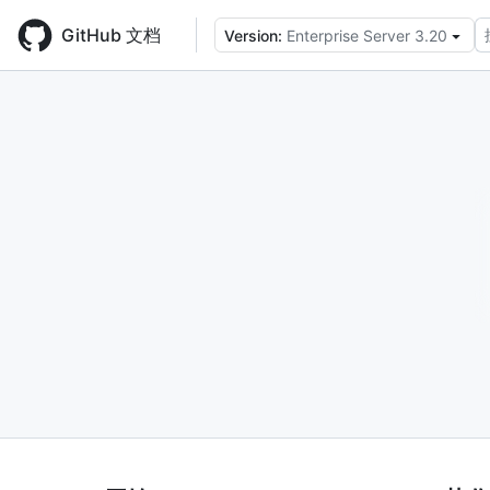
Skip
to
GitHub 文档
Version:
Enterprise Server 3.20
main
content