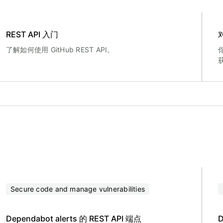
REST API 入门
了解如何使用 GitHub REST API。
Secure code and manage vulnerabilities
Dependabot alerts 的 REST API 端点