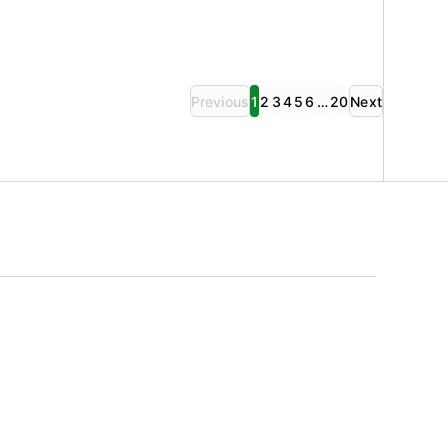
Previous
1
2
3
4
5
6
…
20
Next