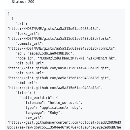
Status: 200
[

  {

    "url": 
"https://HOSTNAME/gists/aa5a315d61ae9438b18d",

    "forks_url": 
"https://HOSTNAME/gists/aa5a315d61ae9438b18d/forks",

    "commits_url": 
"https://HOSTNAME/gists/aa5a315d61ae9438b18d/commits",

    "id": "aa5a315d61ae9438b18d",

    "node_id": "MDQ6R2lzdGFhNWEzMTVkNjFhZTk0MzhiMThk",

    "git_pull_url": 
"https://gist.github.com/aa5a315d61ae9438b18d.git",

    "git_push_url": 
"https://gist.github.com/aa5a315d61ae9438b18d.git",

    "html_url": 
"https://gist.github.com/aa5a315d61ae9438b18d",

    "files": {

      "hello_world.rb": {

        "filename": "hello_world.rb",

        "type": "application/x-ruby",

        "language": "Ruby",

        "raw_url": 
"https://gist.githubusercontent.com/octocat/6cad326836d3
8bd3a7ae/raw/db9c55113504e46fa076e7df3a04ce592e2e86d8/he