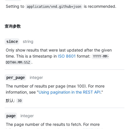
Setting to
is recommended.
application/vnd.github+json
查询参数
string
since
Only show results that were last updated after the given
time. This is a timestamp in
ISO 8601
format:
YYYY-MM-
.
DDTHH:MM:SSZ
integer
per_page
The number of results per page (max 100). For more
information, see "
Using pagination in the REST API
."
默认
:
30
integer
page
The page number of the results to fetch. For more