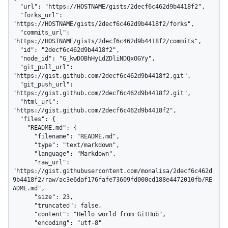
  "url": "https://HOSTNAME/gists/2decf6c462d9b4418f2",

  "forks_url": 
"https://HOSTNAME/gists/2decf6c462d9b4418f2/forks",

  "commits_url": 
"https://HOSTNAME/gists/2decf6c462d9b4418f2/commits",

  "id": "2decf6c462d9b4418f2",

  "node_id": "G_kwDOBhHyLdZDliNDQxOGYy",

  "git_pull_url": 
"https://gist.github.com/2decf6c462d9b4418f2.git",

  "git_push_url": 
"https://gist.github.com/2decf6c462d9b4418f2.git",

  "html_url": 
"https://gist.github.com/2decf6c462d9b4418f2",

  "files": {

    "README.md": {

      "filename": "README.md",

      "type": "text/markdown",

      "language": "Markdown",

      "raw_url": 
"https://gist.githubusercontent.com/monalisa/2decf6c462d
9b4418f2/raw/ac3e6daf176fafe73609fd000cd188e4472010fb/RE
ADME.md",

      "size": 23,

      "truncated": false,

      "content": "Hello world from GitHub",

      "encoding": "utf-8"
