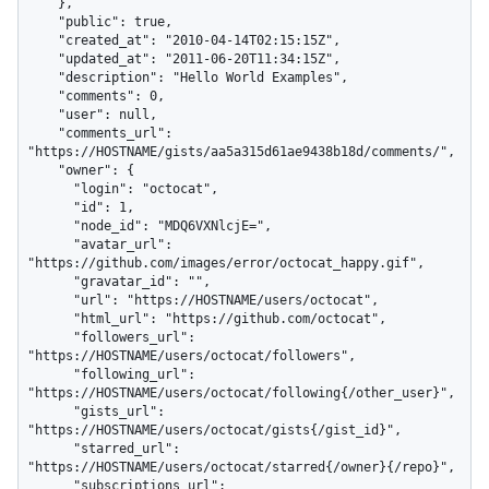
    },

    "public": true,

    "created_at": "2010-04-14T02:15:15Z",

    "updated_at": "2011-06-20T11:34:15Z",

    "description": "Hello World Examples",

    "comments": 0,

    "user": null,

    "comments_url": 
"https://HOSTNAME/gists/aa5a315d61ae9438b18d/comments/",

    "owner": {

      "login": "octocat",

      "id": 1,

      "node_id": "MDQ6VXNlcjE=",

      "avatar_url": 
"https://github.com/images/error/octocat_happy.gif",

      "gravatar_id": "",

      "url": "https://HOSTNAME/users/octocat",

      "html_url": "https://github.com/octocat",

      "followers_url": 
"https://HOSTNAME/users/octocat/followers",

      "following_url": 
"https://HOSTNAME/users/octocat/following{/other_user}",

      "gists_url": 
"https://HOSTNAME/users/octocat/gists{/gist_id}",

      "starred_url": 
"https://HOSTNAME/users/octocat/starred{/owner}{/repo}",

      "subscriptions_url": 