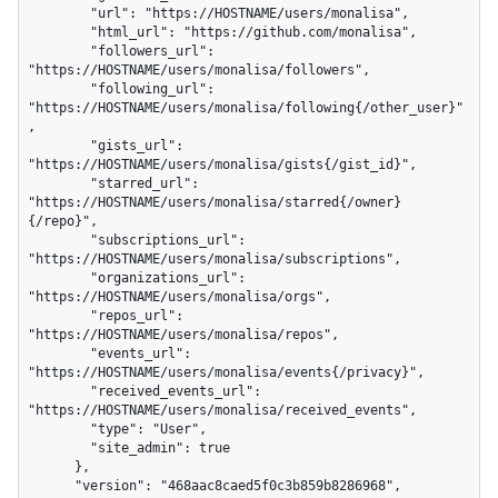
        "url": "https://HOSTNAME/users/monalisa",

        "html_url": "https://github.com/monalisa",

        "followers_url": 
"https://HOSTNAME/users/monalisa/followers",

        "following_url": 
"https://HOSTNAME/users/monalisa/following{/other_user}"
,

        "gists_url": 
"https://HOSTNAME/users/monalisa/gists{/gist_id}",

        "starred_url": 
"https://HOSTNAME/users/monalisa/starred{/owner}
{/repo}",

        "subscriptions_url": 
"https://HOSTNAME/users/monalisa/subscriptions",

        "organizations_url": 
"https://HOSTNAME/users/monalisa/orgs",

        "repos_url": 
"https://HOSTNAME/users/monalisa/repos",

        "events_url": 
"https://HOSTNAME/users/monalisa/events{/privacy}",

        "received_events_url": 
"https://HOSTNAME/users/monalisa/received_events",

        "type": "User",

        "site_admin": true

      },

      "version": "468aac8caed5f0c3b859b8286968",
