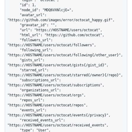
      "login": "octocat",

      "id": 1,

      "node_id": "MDQ6VXNlcjE=",

      "avatar_url": 
"https://github.com/images/error/octocat_happy.gif",

      "gravatar_id": "",

      "url": "https://HOSTNAME/users/octocat",

      "html_url": "https://github.com/octocat",

      "followers_url": 
"https://HOSTNAME/users/octocat/followers",

      "following_url": 
"https://HOSTNAME/users/octocat/following{/other_user}",

      "gists_url": 
"https://HOSTNAME/users/octocat/gists{/gist_id}",

      "starred_url": 
"https://HOSTNAME/users/octocat/starred{/owner}{/repo}",

      "subscriptions_url": 
"https://HOSTNAME/users/octocat/subscriptions",

      "organizations_url": 
"https://HOSTNAME/users/octocat/orgs",

      "repos_url": 
"https://HOSTNAME/users/octocat/repos",

      "events_url": 
"https://HOSTNAME/users/octocat/events{/privacy}",

      "received_events_url": 
"https://HOSTNAME/users/octocat/received_events",

      "type": "User",
