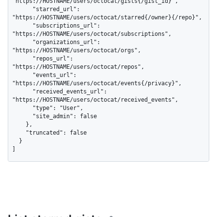
"https://HOSTNAME/users/octocat/gists{/gist_id}",

      "starred_url": 
"https://HOSTNAME/users/octocat/starred{/owner}{/repo}",

      "subscriptions_url": 
"https://HOSTNAME/users/octocat/subscriptions",

      "organizations_url": 
"https://HOSTNAME/users/octocat/orgs",

      "repos_url": 
"https://HOSTNAME/users/octocat/repos",

      "events_url": 
"https://HOSTNAME/users/octocat/events{/privacy}",

      "received_events_url": 
"https://HOSTNAME/users/octocat/received_events",

      "type": "User",

      "site_admin": false

    },

    "truncated": false

  }

]