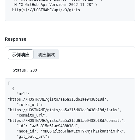
  -H "X-GitHub-Api-Version: 2022-11-28" \

  http(s)://HOSTNAME/api/v3/gists
Response
示例响应
响应架构
Status: 200
[

  {

    "url": 
"https://HOSTNAME/gists/aa5a315d61ae9438b18d",

    "forks_url": 
"https://HOSTNAME/gists/aa5a315d61ae9438b18d/forks",

    "commits_url": 
"https://HOSTNAME/gists/aa5a315d61ae9438b18d/commits",

    "id": "aa5a315d61ae9438b18d",

    "node_id": "MDQ6R2lzdGFhNWEzMTVkNjFhZTk0MzhiMThk",

    "git_pull_url": 