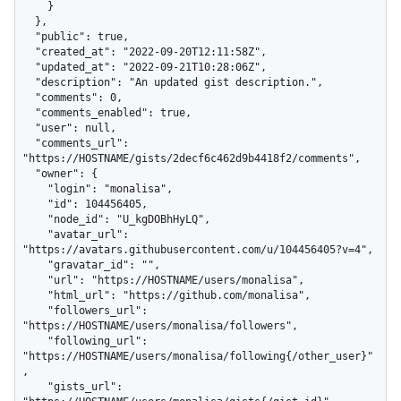
    }

  },

  "public": true,

  "created_at": "2022-09-20T12:11:58Z",

  "updated_at": "2022-09-21T10:28:06Z",

  "description": "An updated gist description.",

  "comments": 0,

  "comments_enabled": true,

  "user": null,

  "comments_url": 
"https://HOSTNAME/gists/2decf6c462d9b4418f2/comments",

  "owner": {

    "login": "monalisa",

    "id": 104456405,

    "node_id": "U_kgDOBhHyLQ",

    "avatar_url": 
"https://avatars.githubusercontent.com/u/104456405?v=4",

    "gravatar_id": "",

    "url": "https://HOSTNAME/users/monalisa",

    "html_url": "https://github.com/monalisa",

    "followers_url": 
"https://HOSTNAME/users/monalisa/followers",

    "following_url": 
"https://HOSTNAME/users/monalisa/following{/other_user}"
,

    "gists_url": 