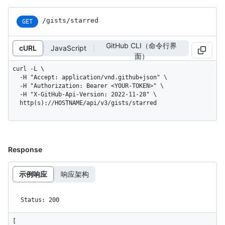
/gists/starred
GET
GitHub CLI（命令行界
cURL
JavaScript
面）
curl -L \

  -H "Accept: application/vnd.github+json" \

  -H "Authorization: Bearer <YOUR-TOKEN>" \

  -H "X-GitHub-Api-Version: 2022-11-28" \

  http(s)://HOSTNAME/api/v3/gists/starred
Response
示例响应
响应架构
Status: 200
[
