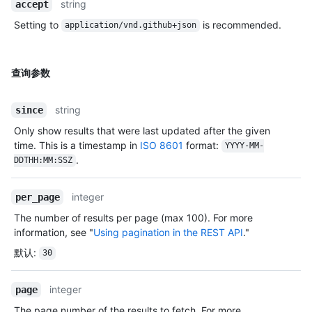
string
accept
Setting to
is recommended.
application/vnd.github+json
查询参数
string
since
Only show results that were last updated after the given
time. This is a timestamp in
ISO 8601
format:
YYYY-MM-
.
DDTHH:MM:SSZ
integer
per_page
The number of results per page (max 100). For more
information, see "
Using pagination in the REST API
."
默认
:
30
integer
page
The page number of the results to fetch. For more