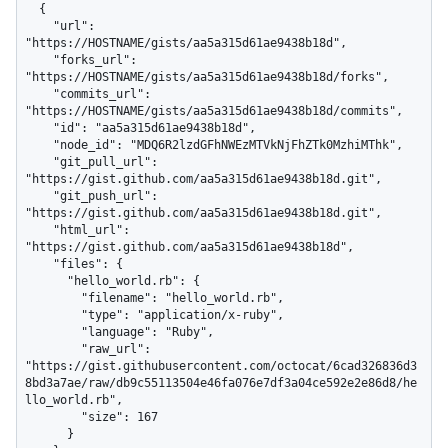
  {

    "url": 
"https://HOSTNAME/gists/aa5a315d61ae9438b18d",

    "forks_url": 
"https://HOSTNAME/gists/aa5a315d61ae9438b18d/forks",

    "commits_url": 
"https://HOSTNAME/gists/aa5a315d61ae9438b18d/commits",

    "id": "aa5a315d61ae9438b18d",

    "node_id": "MDQ6R2lzdGFhNWEzMTVkNjFhZTk0MzhiMThk",

    "git_pull_url": 
"https://gist.github.com/aa5a315d61ae9438b18d.git",

    "git_push_url": 
"https://gist.github.com/aa5a315d61ae9438b18d.git",

    "html_url": 
"https://gist.github.com/aa5a315d61ae9438b18d",

    "files": {

      "hello_world.rb": {

        "filename": "hello_world.rb",

        "type": "application/x-ruby",

        "language": "Ruby",

        "raw_url": 
"https://gist.githubusercontent.com/octocat/6cad326836d3
8bd3a7ae/raw/db9c55113504e46fa076e7df3a04ce592e2e86d8/he
llo_world.rb",

        "size": 167

      }
