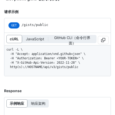
请求示例
/gists/public
GET
GitHub CLI（命令行界
cURL
JavaScript
面）
curl -L \

  -H "Accept: application/vnd.github+json" \

  -H "Authorization: Bearer <YOUR-TOKEN>" \

  -H "X-GitHub-Api-Version: 2022-11-28" \

  http(s)://HOSTNAME/api/v3/gists/public
Response
示例响应
响应架构