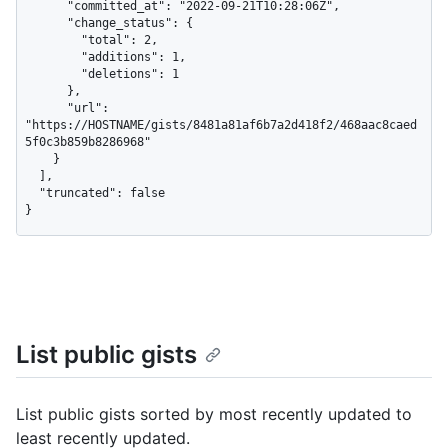
      "committed_at": "2022-09-21T10:28:06Z",

      "change_status": {

        "total": 2,

        "additions": 1,

        "deletions": 1

      },

      "url": 
"https://HOSTNAME/gists/8481a81af6b7a2d418f2/468aac8caed
5f0c3b859b8286968"

    }

  ],

  "truncated": false

}
List public gists
List public gists sorted by most recently updated to
least recently updated.