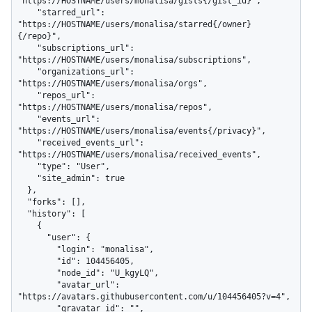
"https://HOSTNAME/users/monalisa/gists{/gist_id}",

    "starred_url": 
"https://HOSTNAME/users/monalisa/starred{/owner}
{/repo}",

    "subscriptions_url": 
"https://HOSTNAME/users/monalisa/subscriptions",

    "organizations_url": 
"https://HOSTNAME/users/monalisa/orgs",

    "repos_url": 
"https://HOSTNAME/users/monalisa/repos",

    "events_url": 
"https://HOSTNAME/users/monalisa/events{/privacy}",

    "received_events_url": 
"https://HOSTNAME/users/monalisa/received_events",

    "type": "User",

    "site_admin": true

  },

  "forks": [],

  "history": [

    {

      "user": {

        "login": "monalisa",

        "id": 104456405,

        "node_id": "U_kgyLQ",

        "avatar_url": 
"https://avatars.githubusercontent.com/u/104456405?v=4",

        "gravatar_id": "",
