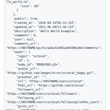
llo_world.rb",

        "size": 167

      }

    },

    "public": true,

    "created_at": "2010-04-14T02:15:15Z",

    "updated_at": "2011-06-20T11:34:15Z",

    "description": "Hello World Examples",

    "comments": 0,

    "user": null,

    "comments_url": 
"https://HOSTNAME/gists/aa5a315d61ae9438b18d/comments/",

    "owner": {

      "login": "octocat",

      "id": 1,

      "node_id": "MDQ6VXNlcjE=",

      "avatar_url": 
"https://github.com/images/error/octocat_happy.gif",

      "gravatar_id": "",

      "url": "https://HOSTNAME/users/octocat",

      "html_url": "https://github.com/octocat",

      "followers_url": 
"https://HOSTNAME/users/octocat/followers",

      "following_url": 
"https://HOSTNAME/users/octocat/following{/other_user}",

      "gists_url": 