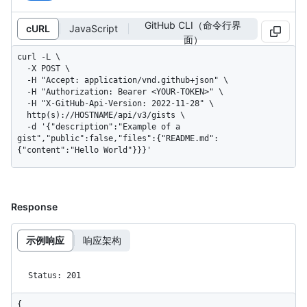
GitHub CLI（命令行界
cURL
JavaScript
面）
curl -L \

  -X POST \

  -H "Accept: application/vnd.github+json" \

  -H "Authorization: Bearer <YOUR-TOKEN>" \

  -H "X-GitHub-Api-Version: 2022-11-28" \

  http(s)://HOSTNAME/api/v3/gists \

  -d '{"description":"Example of a 
gist","public":false,"files":{"README.md":
{"content":"Hello World"}}}'
Response
示例响应
响应架构
Status: 201
{
