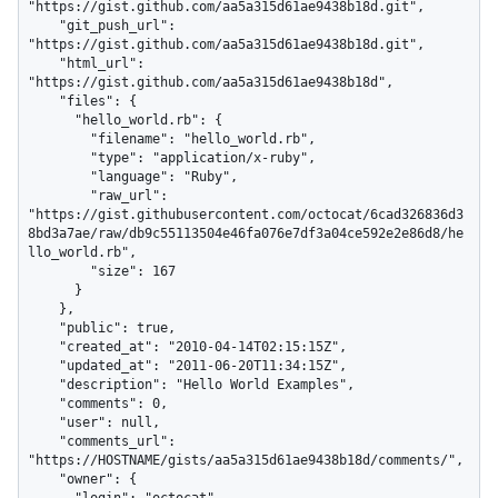
"https://gist.github.com/aa5a315d61ae9438b18d.git",

    "git_push_url": 
"https://gist.github.com/aa5a315d61ae9438b18d.git",

    "html_url": 
"https://gist.github.com/aa5a315d61ae9438b18d",

    "files": {

      "hello_world.rb": {

        "filename": "hello_world.rb",

        "type": "application/x-ruby",

        "language": "Ruby",

        "raw_url": 
"https://gist.githubusercontent.com/octocat/6cad326836d3
8bd3a7ae/raw/db9c55113504e46fa076e7df3a04ce592e2e86d8/he
llo_world.rb",

        "size": 167

      }

    },

    "public": true,

    "created_at": "2010-04-14T02:15:15Z",

    "updated_at": "2011-06-20T11:34:15Z",

    "description": "Hello World Examples",

    "comments": 0,

    "user": null,

    "comments_url": 
"https://HOSTNAME/gists/aa5a315d61ae9438b18d/comments/",

    "owner": {
