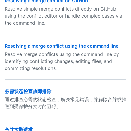
Resolving a merge conflict on GitHub
Resolve simple merge conflicts directly on GitHub
using the conflict editor or handle complex cases via
the command line.
Resolving a merge conflict using the command line
Resolve merge conflicts using the command line by
identifying conflicting changes, editing files, and
committing resolutions.
必需状态检查故障排除
通过排查必需的状态检查，解决常见错误，并解除合并或推
送到受保护分支时的阻碍。
合并拉取请求