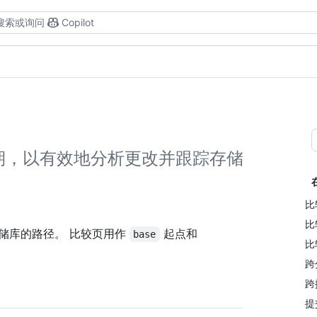
搜索或询问
Copilot
期，以有效地分析更改并跟踪存储
比
比
储库的路径。 比较页用作
起点和
base
比
跨
跨
提