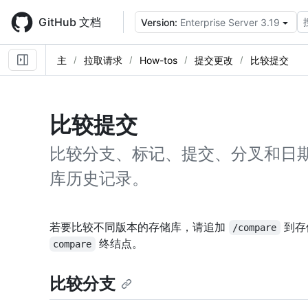
Skip
to
GitHub 文档
Version:
Enterprise Server 3.19
main
content
主
拉取请求
How-tos
提交更改
比较提交
比较提交
比较分支、标记、提交、分叉和日
库历史记录。
若要比较不同版本的存储库，请追加
到存
/compare
终结点。
compare
比较分支