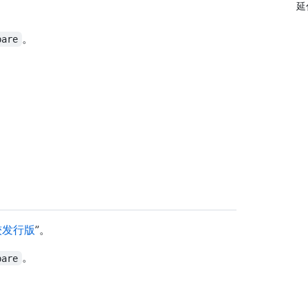
延
。
pare
较发行版
”。
。
pare