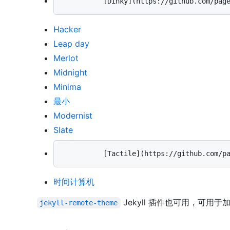
Hacker
Leap day
Merlot
Midnight
Minima
最小
Modernist
Slate
时间计算机
Jekyll 插件也可用，可用
jekyll-remote-theme