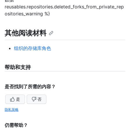
reusables.repositories.deleted_forks_from_private_rep
ositories_warning %}
其他阅读材料
组织的存储库角色
帮助和支持
是否找到了所需的内容？
是
否
隐私策略
仍需帮助？