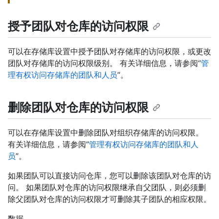
授予团队对仓库的访问权限
可以在存储库设置中授予团队对存储库的访问权限，或更改
团队对存储库的访问权限级别。 有关详细信息，请参阅“
管
理有权访问存储库的团队和人员
”。
删除团队对仓库的访问权限
可以在存储库设置中删除团队对组织存储库的访问权限。
有关详细信息，请参阅“
管理有权访问存储库的团队和人
员
”。
如果团队可以直接访问仓库，您可以删除该团队对仓库的访
问。 如果团队对仓库的访问权限继承自父团队，则必须删
除父团队对仓库的访问权限才可删除其子团队的相应权限。
数据