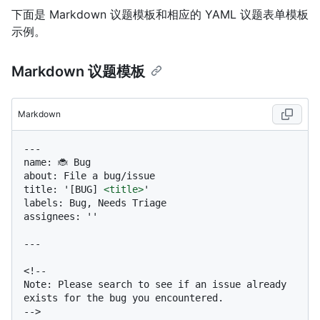
下面是 Markdown 议题模板和相应的 YAML 议题表单模板
示例。
Markdown 议题模板
Markdown
---

name: 🐞 Bug

about: File a bug/issue

title: '[BUG] 
<
title
>
'

labels: Bug, Needs Triage

assignees: ''

---

<!--

Note: Please search to see if an issue already 
exists for the bug you encountered.

-->
