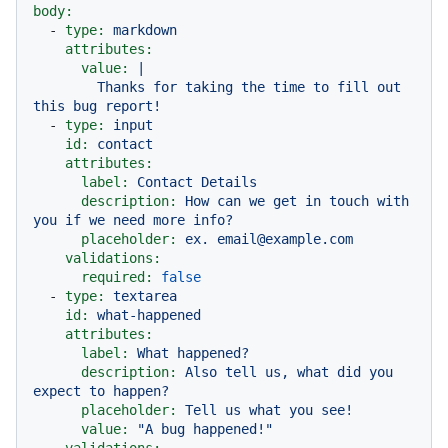
body:
-
type:
markdown
attributes:
value:
|

        Thanks for taking the time to fill out 
-
type:
input
id:
contact
attributes:
label:
Contact
Details
description:
How
can
we
get
in
touch
with
you
if
we
need
more
info?
placeholder:
ex.
email@example.com
validations:
required:
false
-
type:
textarea
id:
what-happened
attributes:
label:
What
happened?
description:
Also
tell
us,
what
did
you
expect
to
happen?
placeholder:
Tell
us
what
you
see!
value:
"A bug happened!"