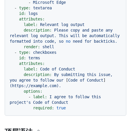
-
Microsoft
Edge
-
type:
textarea
id:
logs
attributes:
label:
Relevant
log
output
description:
Please
copy
and
paste
any
relevant
log
output.
This
will
be
automatically
formatted
into
code,
so
no
need
for
backticks.
render:
shell
-
type:
checkboxes
id:
terms
attributes:
label:
Code
of
Conduct
description:
By
submitting
this
issue,
you
agree
to
follow
our
 [
Code
of
Conduct
]
(https://example.com).
options:
-
label:
I
agree
to
follow
this
project's
Code
of
Conduct
required:
true