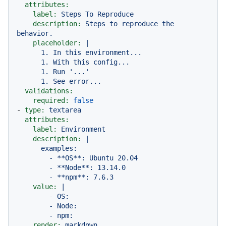
attributes:
label:
Steps
To
Reproduce
description:
Steps
to
reproduce
the
behavior.
placeholder:
|

      1. In this environment...

      1. With this config...

      1. Run '...'

validations:
required:
false
-
type:
textarea
attributes:
label:
Environment
description:
|

      examples:

        - **OS**: Ubuntu 20.04

        - **Node**: 13.14.0

value:
|

        - OS:

        - Node:

render:
markdown