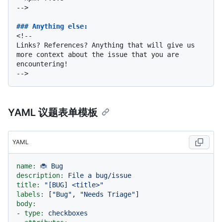
-->

### Anything else:
<!--

Links? References? Anything that will give us 
more context about the issue that you are 
encountering!

YAML 议题表单模板
YAML
name:
🐞
Bug
description:
File
a
bug/issue
title:
"[BUG] <title>"
labels:
 [
"Bug"
, 
"Needs Triage"
body:
-
type:
checkboxes