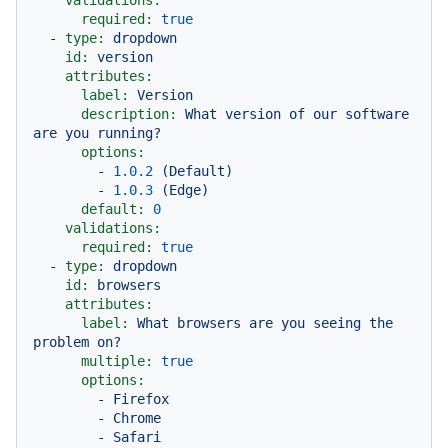
validations:
required:
true
-
type:
dropdown
id:
version
attributes:
label:
Version
description:
What
version
of
our
software
are
you
running?
options:
-
1.0
.2
(Default)
-
1.0
.3
(Edge)
default:
0
validations:
required:
true
-
type:
dropdown
id:
browsers
attributes:
label:
What
browsers
are
you
seeing
the
problem
on?
multiple:
true
options:
-
Firefox
-
Chrome
-
Safari