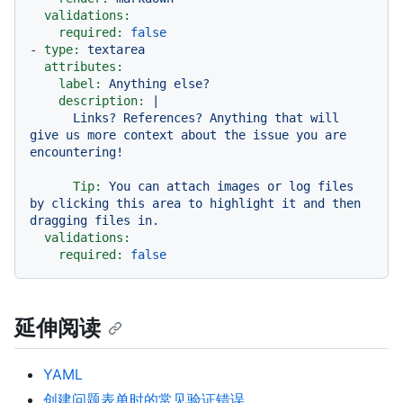
validations:
required:
false
-
type:
textarea
attributes:
label:
Anything
else?
description:
|

      Links? References? Anything that will 
give us more context about the issue you are 
Tip:
You
can
attach
images
or
log
files
by
clicking
this
area
to
highlight
it
and
then
dragging
files
in.
validations:
required:
false
延伸阅读
YAML
创建问题表单时的常见验证错误