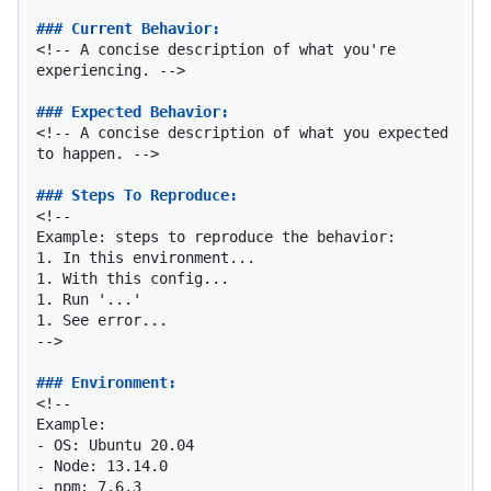
### Current Behavior:
<!-- A concise description of what you're 
experiencing. -->

### Expected Behavior:
<!-- A concise description of what you expected 
to happen. -->

### Steps To Reproduce:
<!--

1.
1.
1.
1.
 See error...

-->

### Environment:
<!--

-
-
-
 npm: 7.6.3
