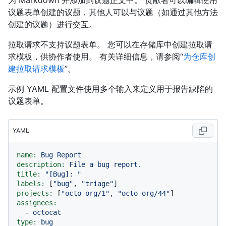
为 Markdown 并添加到议题正文中。 贡献者可以编辑使用
议题表单创建的议题，其他人可以与议题（如通过其他方法
创建的议题）进行交互。
拉取请求不支持议题表单。 您可以在存储库中创建拉取请
求模板，供协作者使用。 有关详细信息，请参阅“
为仓库创
建拉取请求模板
”。
示例 YAML 配置文件使用多个输入来定义用于报告缺陷的
议题表单。
YAML
name:
Bug
Report
description:
File
a
bug
report.
title:
"[Bug]: "
labels:
 [
"bug"
, 
"triage"
projects:
 [
"octo-org/1"
, 
"octo-org/44"
assignees:
-
octocat
type:
bug