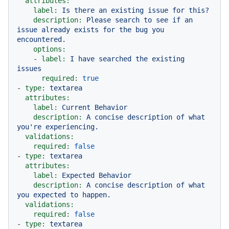
attributes:
label:
Is
there
an
existing
issue
for
this?
description:
Please
search
to
see
if
an
issue
already
exists
for
the
bug
you
encountered.
options:
-
label:
I
have
searched
the
existing
issues
required:
true
-
type:
textarea
attributes:
label:
Current
Behavior
description:
A
concise
description
of
what
you're
experiencing.
validations:
required:
false
-
type:
textarea
attributes:
label:
Expected
Behavior
description:
A
concise
description
of
what
you
expected
to
happen.
validations:
required:
false
-
type:
textarea