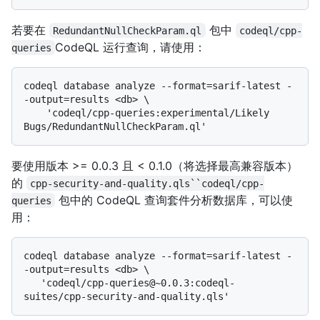
若要在
包中
RedundantNullCheckParam.ql
codeql/cpp-
CodeQL 运行查询，请使用：
queries
codeql database analyze --format=sarif-latest -
-output=results <db> \

    'codeql/cpp-queries:experimental/Likely 
要使用版本 >= 0.0.3 且 < 0.1.0（将选择最高兼容版本）
的
cpp-security-and-quality.qls``codeql/cpp-
包中的 CodeQL 查询套件分析数据库，可以使
queries
用：
codeql database analyze --format=sarif-latest -
-output=results <db> \

   'codeql/cpp-queries@~0.0.3:codeql-