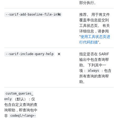
部分执行。
推荐。 用于将文件
--sarif-add-baseline-file-info
覆盖率信息提交到
工具状态页。 有关
详细信息，请参阅
“
使用工具状态页进
行代码扫描
”。
指定是否在 SARIF
--sarif-include-query-help
输出中包含查询帮
助。 下列其中一
项：
：包含
always
所有查询的查询帮
助。
custom_queries_
（默认）：仅
only
包含自定义查询的查
询帮助，即查询包中
非
codeql/
<lang>-