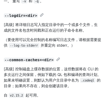
一。 重写
和
。
-v
-q
--logdir=<dir>
[高级] 将详细日志写入指定目录中的一个或多个文件，生
成的文件名包含时间戳和正在运行的子命令名称。
（要使用可以完全控制的名称编写日志文件，请根据需要提
供
并重定向 stderr。）
--log-to-stderr
--common-caches=<dir>
[高级] 控制磁盘上缓存数据的位置，这些数据将在 CLI 的
多次运行之间保留，例如下载的 QL 包和编译的查询计划。
如果未明确设置，则默认为用户主目录中名为
的
.codeql
目录；如果尚不存在，则会创建该目录。
自
起可用。
v2.15.2