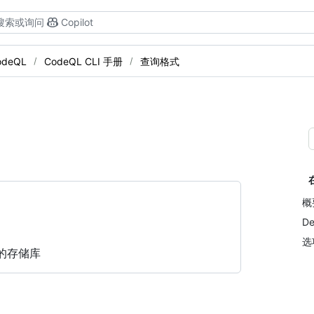
搜索或询问
Copilot
odeQL
CodeQL CLI 手册
查询格式
概
De
选
的存储库