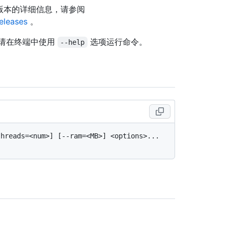
关此版本的详细信息，请参阅
releases
。
请在终端中使用
选项运行命令。
--help
hreads=<num>] [--ram=<MB>] <options>... 