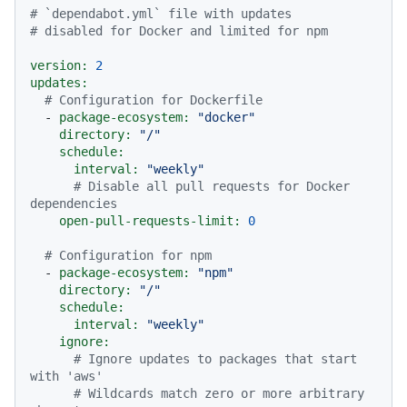
# `dependabot.yml` file with updates
# disabled for Docker and limited for npm
version:
2
updates:
# Configuration for Dockerfile
-
package-ecosystem:
"docker"
directory:
"/"
schedule:
interval:
"weekly"
# Disable all pull requests for Docker 
dependencies
open-pull-requests-limit:
0
# Configuration for npm
-
package-ecosystem:
"npm"
directory:
"/"
schedule:
interval:
"weekly"
ignore:
# Ignore updates to packages that start 
with 'aws'
# Wildcards match zero or more arbitrary 