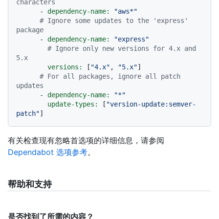
characters
-
dependency-name:
"aws*"
# Ignore some updates to the 'express' 
package
-
dependency-name:
"express"
# Ignore only new versions for 4.x and 
5.x
versions:
 [
"4.x"
, 
"5.x"
]

# For all packages, ignore all patch 
updates
-
dependency-name:
"*"
update-types:
 [
"version-update:semver-
patch"
有关检查现有忽略首选项的详细信息，请参阅
Dependabot 选项参考
。
帮助和支持
是否找到了所需的内容？