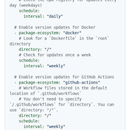
day (weekdays)
schedule:
interval:
"daily"
# Enable version updates for Docker
-
package-ecosystem:
"docker"
# Look for a `Dockerfile` in the `root` 
directory
directory:
"/"
# Check for updates once a week
schedule:
interval:
"weekly"
# Enable version updates for GitHub Actions
-
package-ecosystem:
"github-actions"
# Workflow files stored in the default 
location of `.github/workflows`
# You don't need to specify 
`/.github/workflows` for `directory`. You can 
use `directory: "/"`.
directory:
"/"
schedule:
interval:
"weekly"