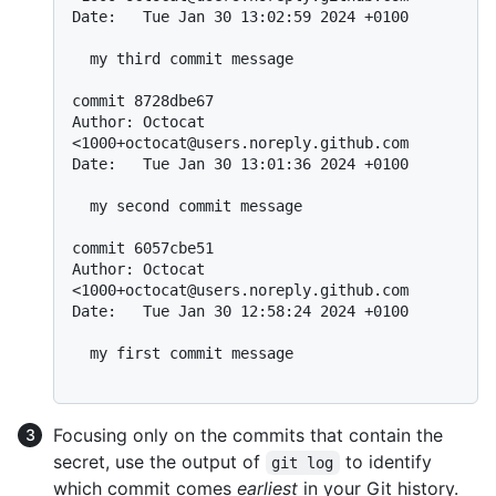
Date:   Tue Jan 30 13:02:59 2024 +0100

  my third commit message

commit 8728dbe67

Author: Octocat 
<1000+octocat@users.noreply.github.com

Date:   Tue Jan 30 13:01:36 2024 +0100

  my second commit message

commit 6057cbe51

Author: Octocat 
<1000+octocat@users.noreply.github.com

Date:   Tue Jan 30 12:58:24 2024 +0100

  my first commit message

Focusing only on the commits that contain the
secret, use the output of
to identify
git log
which commit comes
earliest
in your Git history.