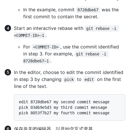
In the example, commit
was the
8728dbe67
first commit to contain the secret.
Start an interactive rebase with
git rebase -i 
.
<COMMIT-ID>~1
For
, use the commit identified
<COMMIT-ID>
in step 3. For example,
git rebase -i 
.
8728dbe67~1
In the editor, choose to edit the commit identified
in step 3 by changing
to
on the first
pick
edit
line of the text.
edit 8728dbe67 my second commit message

pick 03d69e5d3 my third commit message

保存并关闭编辑器，以开始交互式变基。