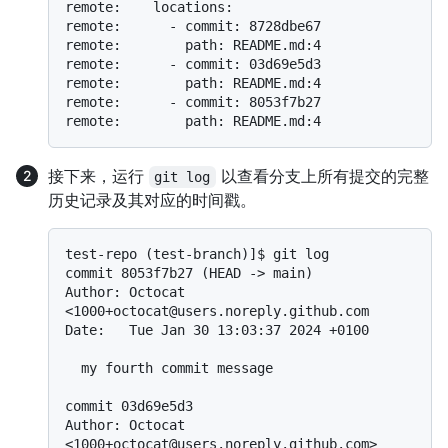
remote:    locations:

remote:      - commit: 8728dbe67

remote:        path: README.md:4

remote:      - commit: 03d69e5d3

remote:        path: README.md:4

remote:      - commit: 8053f7b27

接下来，运行
以查看分支上所有提交的完整
git log
历史记录及其对应的时间戳。
test-repo (test-branch)]$ git log

commit 8053f7b27 (HEAD -> main)

Author: Octocat 
<1000+octocat@users.noreply.github.com

Date:   Tue Jan 30 13:03:37 2024 +0100

  my fourth commit message

commit 03d69e5d3

Author: Octocat 
<1000+octocat@users.noreply.github.com>
