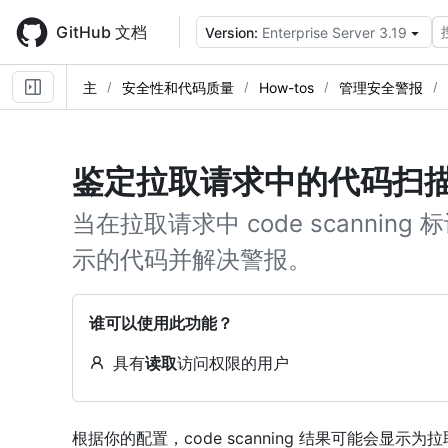
Skip
to
GitHub 文档
Version:
Enterprise Server 3.19
main
content
主
安全性和代码质量
How-tos
管理安全警报
鉴定拉取请求中的代码扫
当在拉取请求中 code scanni
示的代码并解决警报。
谁可以使用此功能？
具有
读取
访问权限的用户
根据你的配置，code scanning 结果可能会显