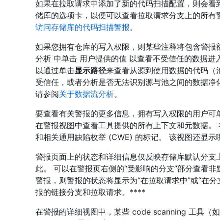
如果在拉取请求中添加了新的代码扫描配置，则会看
储库的选项卡，以便可以查看拉取请求分支上的所有
访问存储库的代码扫描警报
。
如果您拥有仓库的写入权限，则某些注释将包含警报
分析
中单击
用户提供的值
以查看不受信任的数据进入
以通过单击
显示路径
来查看从源到使用数据的代码（
受信任，或者分析是否无法识别源与池之间的数据净化步
请参阅
关于数据流分析
。
要查看有关警报的更多信息，拥有写入权限的用户可
在警报视图中查看工具提供的所有上下文和元数据。
和相关通用缺陷枚举 (CWE) 的标记。 该视图还显
警报页面上的状态和详细信息仅反映存储库默认分支
此。 可以在警报页右侧的“受影响的分支”部分查看
警报，则警报的状态将显示为“在拉取请求中”或“在分
报的链接分支和拉取请求。****
在警报的详细视图中，某些 code scanning 工具