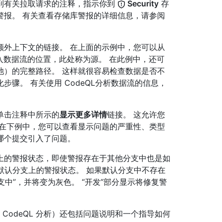
到有关拉取请求的注释，指示你到
Security
存
警报。 有关查看存储库警报的详细信息，请参阅
额外上下文的链接。 在上面的示例中，您可以从
数据流的位置，此处称为源。 在此例中，还可
池）的完整路径。 这样就很容易检查数据是否不
骤。 有关使用 CodeQL分析数据流的信息，
单击注释中所示的
显示更多详情
链接。 这允许您
 在下例中，您可以查看显示问题的严重性、类型
示哪个提交引入了问题。
上的警报状态，即使警报存在于其他分支中也是如
非默认分支上的警报状态。 如果默认分支中不存在
支中”，并将变为灰色。 “开发”部分显示将修复警
（如 CodeQL 分析）还包括问题说明和一个指导如何