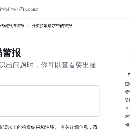
搜索或询问
Copilot
代码扫描警报
分类拉取请求中的警报
描警报
ng 标识出问题时，你可以查看突出显
查
管
诊
查
对
修
示为拉取请求上的检查结果和注释。 有关详细信息，请