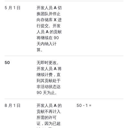
5 月 1 日
开发人员
A
切
换团队并停止
向存储库
X
进
行提交。开发
人员
A
的贡献
将继续在 90
天内纳入计
算。
50
无即时更改。
开发人员
A
将
继续计费，直
到其贡献处于
非活动状态达
90 天为止。
8 月 1 日
开发人员
A
的
50 - 1 =
贡献不再计入
所需的许可
证，因为已超