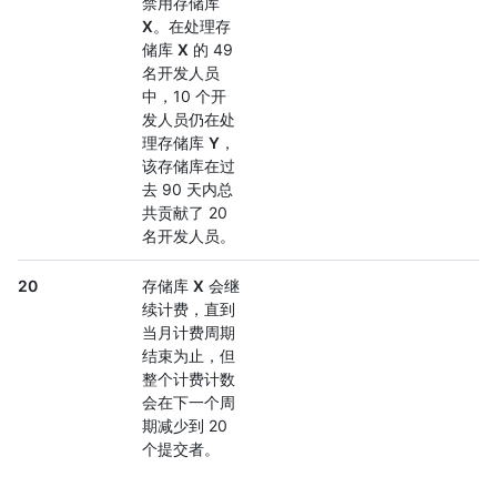
禁用存储库
X
。在处理存
储库
X
的 49
名开发人员
中，10 个开
发人员仍在处
理存储库
Y
，
该存储库在过
去 90 天内总
共贡献了 20
名开发人员。
20
存储库
X
会继
续计费，直到
当月计费周期
结束为止，但
整个计费计数
会在下一个周
期减少到 20
个提交者。