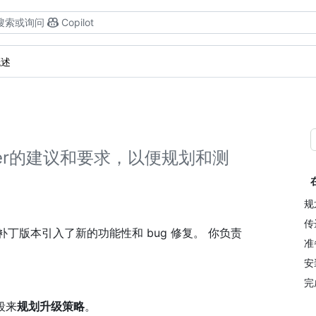
搜索或询问
Copilot
概述
 Server的建议和要求，以便规划和测
规
传
通过功能和补丁版本引入了新的功能性和 bug 修复。 你负责
准
安
完
段来
规划升级策略
。