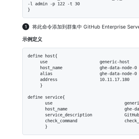
-l admin -p 122 -t 30

将此命令添加到群集中 GitHub Enterprise Se
示例定义
define host{

     use                     generic-host

     host_name               ghe-data-node-0

     alias                   ghe-data-node-0

     address                 10.11.17.180

     }

define service{

       use                             generic-service

       host_name                       ghe-data-node-0

       service_description             GitHub Cluster Status

       check_command                   check_ssh_ghe_cluster
