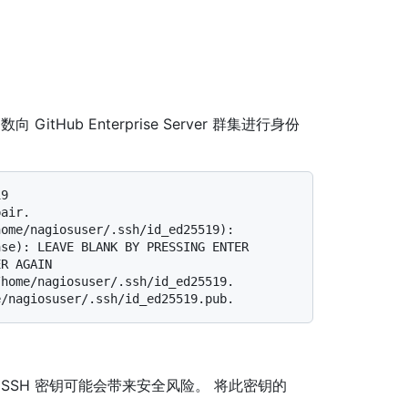
GitHub Enterprise Server 群集进行身份
pair.
home/nagiosuser/.ssh/id_ed25519):
ase): LEAVE BLANK BY PRESSING ENTER
ER AGAIN
/home/nagiosuser/.ssh/id_ed25519.
e/nagiosuser/.ssh/id_ed25519.pub.
SSH 密钥可能会带来安全风险。 将此密钥的