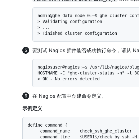
> 
Validating configuration
> 
...
> 
Finished cluster configuration
要测试 Nagios 插件能否成功执行命令，请从 N
nagiosuser@nagios:~$ /usr/lib/nagios/plug
> 
OK - No errors detected
在 Nagios 配置中创建命令定义。
示例定义
define command {

     command_name    check_ssh_ghe_cluster

     command_line    $USER1$/check_by_ssh -H $HOSTADDRESS$ -C "ghe-cluster-status -n" 