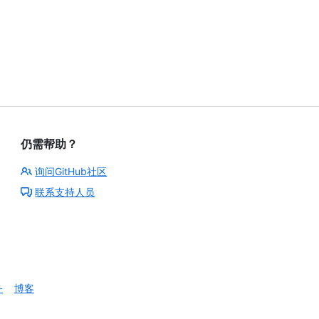
。
仍需帮助？
询问GitHub社区
联系支持人员
务
博客