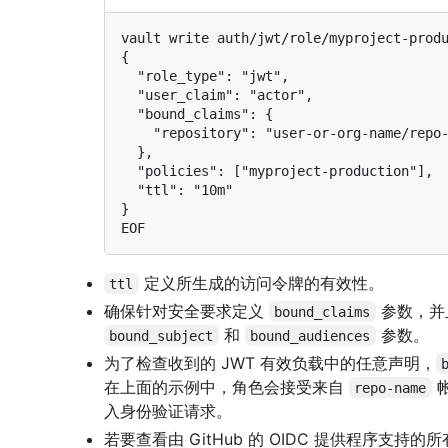
vault write auth/jwt/role/myproject-produ
{

  "role_type": "jwt",

  "user_claim": "actor",

  "bound_claims": {

    "repository": "user-or-org-name/repo-name"

  },

  "policies": ["myproject-production"],

  "ttl": "10m"

}

定义所生成的访问令牌的有效性。
ttl
确保针对安全要求定义
参数，并
bound_claims
和
参数。
bound_subject
bound_audiences
为了检查收到的 JWT 有效负载中的任意声明，
在上面的示例中，角色会接受来自
repo-name
入身份验证请求。
若要查看由 GitHub 的 OIDC 提供程序支持