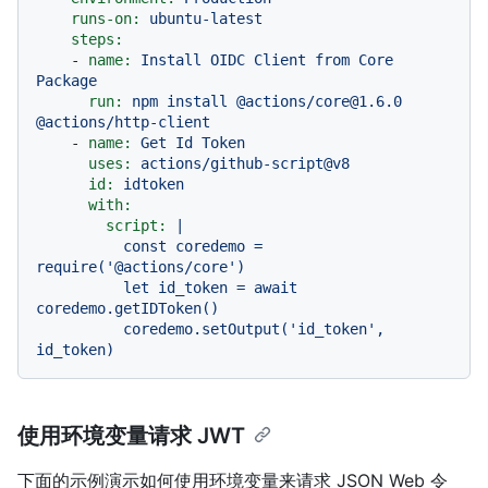
runs-on:
ubuntu-latest
steps:
-
name:
Install
OIDC
Client
from
Core
Package
run:
npm
install
@actions/core@1.6.0
@actions/http-client
-
name:
Get
Id
Token
uses:
actions/github-script@v8
id:
idtoken
with:
script:
|

          const coredemo = 
require('@actions/core')

          let id_token = await 
coredemo.getIDToken()

          coredemo.setOutput('id_token', 
使用环境变量请求 JWT
下面的示例演示如何使用环境变量来请求 JSON Web 令