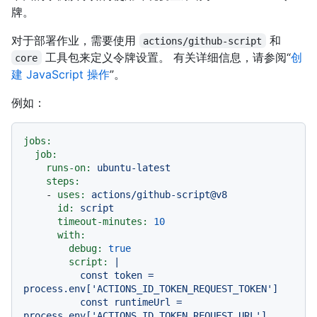
牌。
对于部署作业，需要使用
和
actions/github-script
工具包来定义令牌设置。 有关详细信息，请参阅“
创
core
建 JavaScript 操作
”。
例如：
jobs:
job:
runs-on:
ubuntu-latest
steps:
-
uses:
actions/github-script@v8
id:
script
timeout-minutes:
10
with:
debug:
true
script:
|

          const token = 
process.env['ACTIONS_ID_TOKEN_REQUEST_TOKEN']

          const runtimeUrl = 
process.env['ACTIONS_ID_TOKEN_REQUEST_URL']
