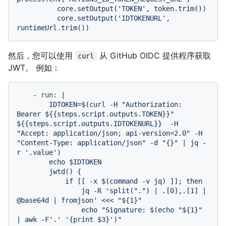
          core.setOutput('TOKEN', token.trim())

          core.setOutput('IDTOKENURL', 
然后，您可以使用
从 GitHub OIDC 提供程序获取
curl
JWT。 例如：
-
run:
|

        IDTOKEN=$(curl -H "Authorization: 
Bearer ${{steps.script.outputs.TOKEN}}" 
${{steps.script.outputs.IDTOKENURL}}  -H 
"Accept: application/json; api-version=2.0" -H 
"Content-Type: application/json" -d "{}" | jq -
r '.value')

        echo $IDTOKEN

        jwtd() {

            if [[ -x $(command -v jq) ]]; then

                jq -R 'split(".") | .[0],.[1] | 
@base64d | fromjson' <<< "${1}"

                echo "Signature: $(echo "${1}" 
| awk -F'.' '{print $3}')"
