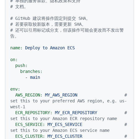
# 单独的服务条款、隐私政策和支持
# 文档。
# GitHub 建议将操作固定到提交 SHA。
# 若要获取较新版本，需要更新 SHA。
# 还可以引用标记或分支，但该操作可能会更改而不发出警
告。
name:
Deploy
to
Amazon
ECS
on:
push:
branches:
-
main
env:
AWS_REGION:
MY_AWS_REGION
# 
set this to your preferred AWS region, e.g. us-
west-1
ECR_REPOSITORY:
MY_ECR_REPOSITORY
# 
set this to your Amazon ECR repository name
ECS_SERVICE:
MY_ECS_SERVICE
# 
set this to your Amazon ECS service name
ECS_CLUSTER:
MY_ECS_CLUSTER
# 