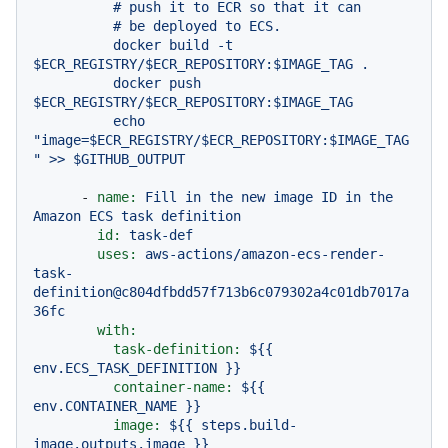
          # push it to ECR so that it can

          # be deployed to ECS.

          docker build -t 
$ECR_REGISTRY/$ECR_REPOSITORY:$IMAGE_TAG .

          docker push 
$ECR_REGISTRY/$ECR_REPOSITORY:$IMAGE_TAG

          echo 
"image=$ECR_REGISTRY/$ECR_REPOSITORY:$IMAGE_TAG
-
name:
Fill
in
the
new
image
ID
in
the
Amazon
ECS
task
definition
id:
task-def
uses:
aws-actions/amazon-ecs-render-
task-
definition@c804dfbdd57f713b6c079302a4c01db7017a
36fc
with:
task-definition:
${{
env.ECS_TASK_DEFINITION
}}
container-name:
${{
env.CONTAINER_NAME
}}
image:
${{
steps.build-
image.outputs.image
}}