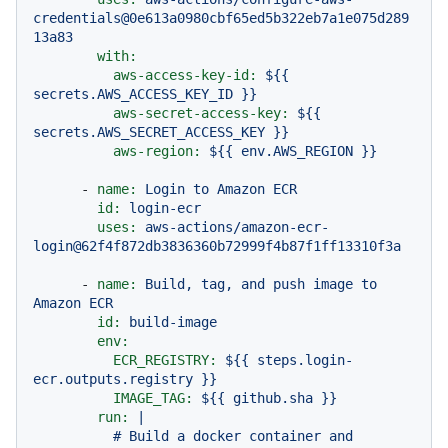
credentials@0e613a0980cbf65ed5b322eb7a1e075d289
13a83
with:
aws-access-key-id:
${{
secrets.AWS_ACCESS_KEY_ID
}}
aws-secret-access-key:
${{
secrets.AWS_SECRET_ACCESS_KEY
}}
aws-region:
${{
env.AWS_REGION
}}
-
name:
Login
to
Amazon
ECR
id:
login-ecr
uses:
aws-actions/amazon-ecr-
login@62f4f872db3836360b72999f4b87f1ff13310f3a
-
name:
Build,
tag,
and
push
image
to
Amazon
ECR
id:
build-image
env:
ECR_REGISTRY:
${{
steps.login-
ecr.outputs.registry
}}
IMAGE_TAG:
${{
github.sha
}}
run:
|

          # Build a docker container and
