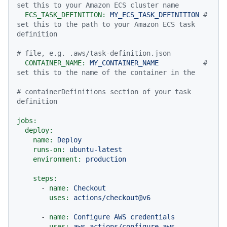
set this to your Amazon ECS cluster name
ECS_TASK_DEFINITION:
MY_ECS_TASK_DEFINITION
# 
set this to the path to your Amazon ECS task 
definition
# file, e.g. .aws/task-definition.json
CONTAINER_NAME:
MY_CONTAINER_NAME
# 
set this to the name of the container in the
# containerDefinitions section of your task 
definition
jobs:
deploy:
name:
Deploy
runs-on:
ubuntu-latest
environment:
production
steps:
-
name:
Checkout
uses:
actions/checkout@v6
-
name:
Configure
AWS
credentials
uses:
aws-actions/configure-aws-