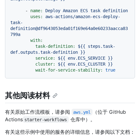
-
name:
Deploy
Amazon
ECS
task
definition
uses:
aws-actions/amazon-ecs-deploy-
task-
definition@df9643053eda01f169e64a0e60233aacca83
799a
with:
task-definition:
${{
steps.task-
def.outputs.task-definition
}}
service:
${{
env.ECS_SERVICE
}}
cluster:
${{
env.ECS_CLUSTER
}}
wait-for-service-stability:
true
其他阅读材料
有关原始工作流模板，请参阅
（位于 GitHub
aws.yml
Actions
仓库中）。
starter-workflows
有关这些示例中使用的服务的详细信息，请参阅以下文档：