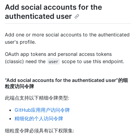
Add social accounts for the
authenticated user
Add one or more social accounts to the authenticated
user's profile.
OAuth app tokens and personal access tokens
(classic) need the
scope to use this endpoint.
user
“Add social accounts for the authenticated user”的细
粒度访问令牌
此端点支持以下精细令牌类型
:
GitHub应用用户访问令牌
精细化的个人访问令牌
细粒度令牌必须具有以下权限集: