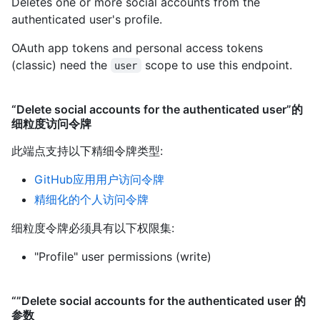
Deletes one or more social accounts from the
authenticated user's profile.
OAuth app tokens and personal access tokens
(classic) need the
scope to use this endpoint.
user
“Delete social accounts for the authenticated user”的
细粒度访问令牌
此端点支持以下精细令牌类型
:
GitHub应用用户访问令牌
精细化的个人访问令牌
细粒度令牌必须具有以下权限集:
"Profile" user permissions (write)
“”Delete social accounts for the authenticated user 的
参数