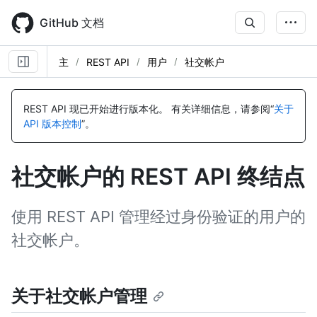
Skip
to
GitHub 文档
main
content
主
REST API
用户
社交帐户
名
名
名
名
名
名
名
名
名
称,
称,
称,
称,
称,
称,
称,
称,
称,
REST API 现已开始进行版本化。
有关详细信息，请参阅“
关于
类
类
类
类
类
类
类
类
类
API 版本控制
”。
型,
型,
型,
型,
型,
型,
型,
型,
型,
说
说
说
说
说
说
说
说
说
明
明
明
明
明
明
明
明
明
社交帐户的 REST API 终结点
使用 REST API 管理经过身份验证的用户的
社交帐户。
关于社交帐户管理