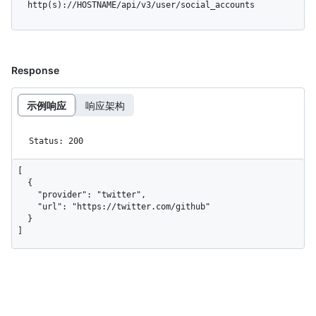
  http(s)://HOSTNAME/api/v3/user/social_accounts
Response
示例响应
响应架构
Status: 200
[

  {

    "provider": "twitter",

    "url": "https://twitter.com/github"

  }

]