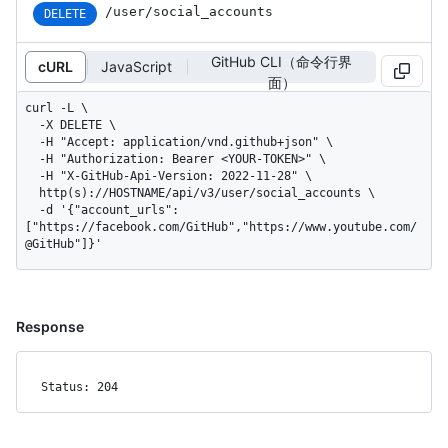
/user/social_accounts
DELETE
GitHub CLI（命令行界
cURL
JavaScript
面）
curl -L \

  -X DELETE \

  -H "Accept: application/vnd.github+json" \

  -H "Authorization: Bearer <YOUR-TOKEN>" \

  -H "X-GitHub-Api-Version: 2022-11-28" \

  http(s)://HOSTNAME/api/v3/user/social_accounts \

  -d '{"account_urls":
["https://facebook.com/GitHub","https://www.youtube.com/
@GitHub"]}'
Response
Status: 204