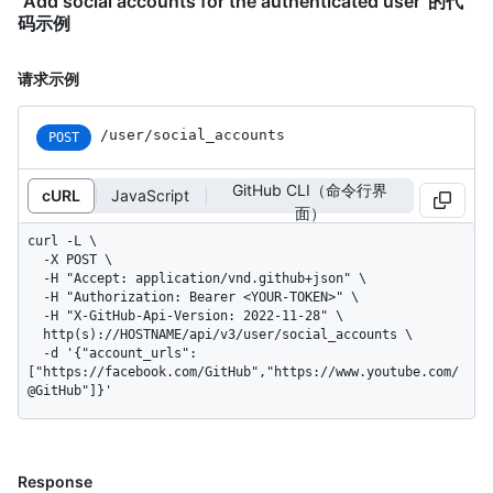
“Add social accounts for the authenticated user”的代
码示例
请求示例
/user/social_accounts
POST
GitHub CLI（命令行界
cURL
JavaScript
面）
curl -L \

  -X POST \

  -H "Accept: application/vnd.github+json" \

  -H "Authorization: Bearer <YOUR-TOKEN>" \

  -H "X-GitHub-Api-Version: 2022-11-28" \

  http(s)://HOSTNAME/api/v3/user/social_accounts \

  -d '{"account_urls":
["https://facebook.com/GitHub","https://www.youtube.com/
@GitHub"]}'
Response