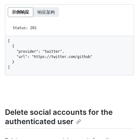
示例响应
响应架构
Status: 201
[

  {

    "provider": "twitter",

    "url": "https://twitter.com/github"

  }

]
Delete social accounts for the
authenticated user