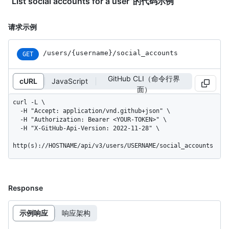
“List social accounts for a user”的代码示例
请求示例
/users
/{username}
/social_
accounts
GET
GitHub CLI（命令行界
cURL
JavaScript
面）
curl -L \

  -H "Accept: application/vnd.github+json" \

  -H "Authorization: Bearer <YOUR-TOKEN>" \

  -H "X-GitHub-Api-Version: 2022-11-28" \

http(s)://HOSTNAME/api/v3/users/USERNAME/social_accounts
Response
示例响应
响应架构