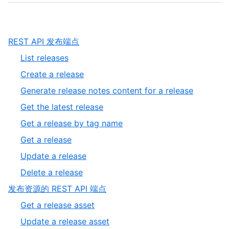
,
REST API 发布端点
1
,
List releases
of
1
,
Create a release
2
of
2
,
Generate release notes content for a release
8
of
3
,
Get the latest release
8
of
4
,
Get a release by tag name
8
of
5
,
Get a release
8
of
6
,
Update a release
8
of
7
,
Delete a release
8
of
8
,
发布资源的 REST API 端点
8
of
2
,
Get a release asset
8
of
1
,
Update a release asset
2