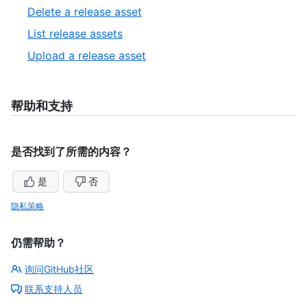
of
2
,
Delete a release asset
5
of
3
,
List release assets
5
of
4
,
Upload a release asset
5
of
5
5
of
5
帮助和支持
是否找到了所需的内容？
是
否
隐私策略
仍需帮助？
询问GitHub社区
联系支持人员