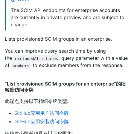
The SCIM API endpoints for enterprise accounts
are currently in private preview and are subject to
change.
Lists provisioned SCIM groups in an enterprise.
You can improve query search time by using
the
query parameter with a value
excludedAttributes
of
to exclude members from the response.
members
“List provisioned SCIM groups for an enterprise”的细
粒度访问令牌
此端点支持以下精细令牌类型
:
GitHub应用用户访问令牌
GitHub应用安装访问令牌
细粒度令牌必须具有以下权限集: