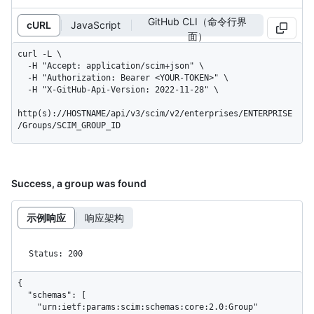
GitHub CLI（命令行界
cURL
JavaScript
面）
curl -L \

  -H "Accept: application/scim+json" \

  -H "Authorization: Bearer <YOUR-TOKEN>" \

  -H "X-GitHub-Api-Version: 2022-11-28" \

http(s)://HOSTNAME/api/v3/scim/v2/enterprises/ENTERPRISE
/Groups/SCIM_GROUP_ID
Success, a group was found
示例响应
响应架构
Status: 200
{

  "schemas": [

    "urn:ietf:params:scim:schemas:core:2.0:Group"
