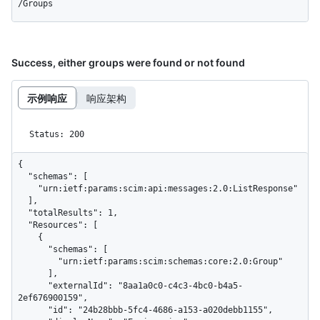
/Groups
Success, either groups were found or not found
示例响应
响应架构
Status: 200
{

  "schemas": [

    "urn:ietf:params:scim:api:messages:2.0:ListResponse"

  ],

  "totalResults": 1,

  "Resources": [

    {

      "schemas": [

        "urn:ietf:params:scim:schemas:core:2.0:Group"

      ],

      "externalId": "8aa1a0c0-c4c3-4bc0-b4a5-
2ef676900159",

      "id": "24b28bbb-5fc4-4686-a153-a020debb1155",
