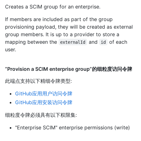
Creates a SCIM group for an enterprise.
If members are included as part of the group
provisioning payload, they will be created as external
group members. It is up to a provider to store a
mapping between the
and
of each
externalId
id
user.
“Provision a SCIM enterprise group”的细粒度访问令牌
此端点支持以下精细令牌类型
:
GitHub应用用户访问令牌
GitHub应用安装访问令牌
细粒度令牌必须具有以下权限集:
"Enterprise SCIM" enterprise permissions (write)