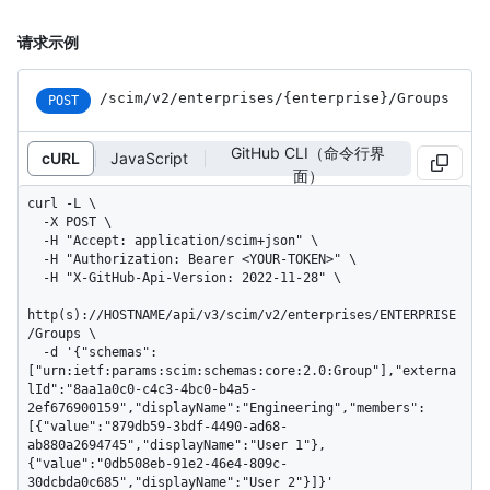
请求示例
/scim
/v2
/enterprises
/{enterprise}
/Groups
POST
GitHub CLI（命令行界
cURL
JavaScript
面）
curl -L \

  -X POST \

  -H "Accept: application/scim+json" \

  -H "Authorization: Bearer <YOUR-TOKEN>" \

  -H "X-GitHub-Api-Version: 2022-11-28" \

http(s)://HOSTNAME/api/v3/scim/v2/enterprises/ENTERPRISE
/Groups \

  -d '{"schemas":
["urn:ietf:params:scim:schemas:core:2.0:Group"],"externa
lId":"8aa1a0c0-c4c3-4bc0-b4a5-
2ef676900159","displayName":"Engineering","members":
[{"value":"879db59-3bdf-4490-ad68-
ab880a2694745","displayName":"User 1"},
{"value":"0db508eb-91e2-46e4-809c-
30dcbda0c685","displayName":"User 2"}]}'