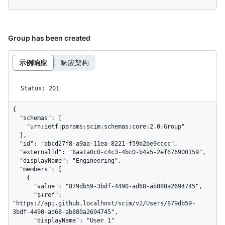
Group has been created
示例响应
响应架构
Status: 201
{

  "schemas": [

    "urn:ietf:params:scim:schemas:core:2.0:Group"

  ],

  "id": "abcd27f8-a9aa-11ea-8221-f59b2be9cccc",

  "externalId": "8aa1a0c0-c4c3-4bc0-b4a5-2ef676900159",

  "displayName": "Engineering",

  "members": [

    {

      "value": "879db59-3bdf-4490-ad68-ab880a2694745",

      "$+ref": 
"https://api.github.localhost/scim/v2/Users/879db59-
3bdf-4490-ad68-ab880a2694745",

      "displayName": "User 1"
