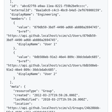
  ],

  "id": "abcd27f8-a9aa-11ea-8221-f59b2be9cccc",

  "externalId": "8aa1a0c0-c4c3-4bc0-b4a5-2ef676900159",

  "displayName": "Engineering",

  "members": [

    {

      "value": "879db59-3bdf-4490-ad68-ab880a2694745",

      "$+ref": 
"https://api.github.localhost/scim/v2/Users/879db59-
3bdf-4490-ad68-ab880a2694745",

      "displayName": "User 1"

    },

    {

      "value": "0db508eb-91e2-46e4-809c-30dcbda0c685",

      "$+ref": 
"https://api.github.localhost/scim/v2/Users/0db508eb-
91e2-46e4-809c-30dcbda0c685",

      "displayName": "User 2"

    }

  ],

  "meta": {

    "resourceType": "Group",

    "created": "2012-03-27T19:59:26.000Z",

    "lastModified": "2018-03-27T19:59:26.000Z",

    "location": 
"https://api.github.localhost/scim/v2/Groups/24b28bbb-