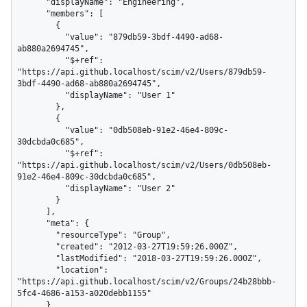
      "displayName": "Engineering",

      "members": [

        {

          "value": "879db59-3bdf-4490-ad68-
ab880a2694745",

          "$+ref": 
"https://api.github.localhost/scim/v2/Users/879db59-
3bdf-4490-ad68-ab880a2694745",

          "displayName": "User 1"

        },

        {

          "value": "0db508eb-91e2-46e4-809c-
30dcbda0c685",

          "$+ref": 
"https://api.github.localhost/scim/v2/Users/0db508eb-
91e2-46e4-809c-30dcbda0c685",

          "displayName": "User 2"

        }

      ],

      "meta": {

        "resourceType": "Group",

        "created": "2012-03-27T19:59:26.000Z",

        "lastModified": "2018-03-27T19:59:26.000Z",

        "location": 
"https://api.github.localhost/scim/v2/Groups/24b28bbb-
5fc4-4686-a153-a020debb1155"

      }
