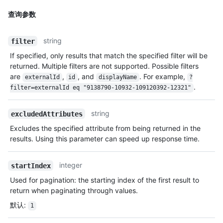
查询参数
string
filter
If specified, only results that match the specified filter will be
returned. Multiple filters are not supported. Possible filters
are
,
, and
. For example,
externalId
id
displayName
?
.
filter=externalId eq "9138790-10932-109120392-12321"
string
excludedAttributes
Excludes the specified attribute from being returned in the
results. Using this parameter can speed up response time.
integer
startIndex
Used for pagination: the starting index of the first result to
return when paginating through values.
默认
:
1