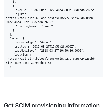
    },

    {

      "value": "0db508eb-91e2-46e4-809c-30dcbda0c685",

      "$+ref": 
"https://api.github.localhost/scim/v2/Users/0db508eb-
91e2-46e4-809c-30dcbda0c685",

      "displayName": "User 2"

    }

  ],

  "meta": {

    "resourceType": "Group",

    "created": "2012-03-27T19:59:26.000Z",

    "lastModified": "2018-03-27T19:59:26.000Z",

    "location": 
"https://api.github.localhost/scim/v2/Groups/24b28bbb-
5fc4-4686-a153-a020debb1155"

  }

}
Get SCIM provisioning information