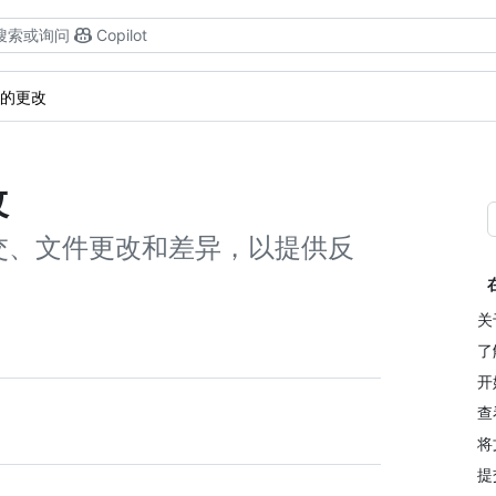
搜索或询问
Copilot
的更改
改
交、文件更改和差异，以提供反
关
了
开
查
将
提