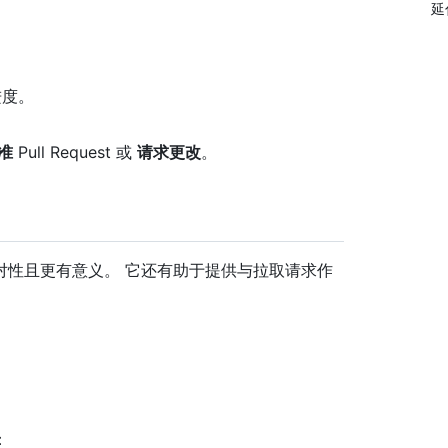
延
进度。
。
准
Pull Request 或
请求更改
。
对性且更有意义。 它还有助于提供与拉取请求作
。
：