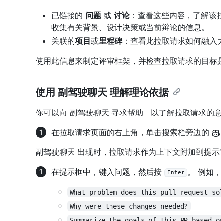
已链接的
问题
或
讨论
：查看这些内容，了解该
收集有关背景、设计决策或当前辩论的信息。
关联的
项目
或
里程碑
：查看此拉取请求如何融入
使用此信息来制定评审框架，并检查拉取请求的目标
使用 副驾驶聊天 理解理论依据
你可以向 副驾驶聊天 寻求帮助，以了解拉取请求的
在拉取请求页面的右上角，单击搜索栏旁边的
副驾驶聊天 出现时，拉取请求作为上下文附加到提示
在提示框中，键入问题，然后按
。 例如
Enter
What problem does this pull request so
Why were these changes needed?
Summarize the goals of this PR based o