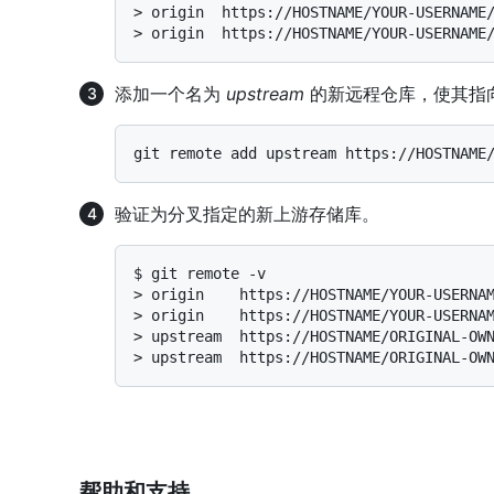
> 
origin  https://HOSTNAME/YOUR-USERNAME
> 
origin  https://HOSTNAME/YOUR-USERNAME
添加一个名为
upstream
的新远程仓库，使其指
验证为分叉指定的新上游存储库。
$ 
git remote -v
> 
origin    https://HOSTNAME/YOUR-USERNA
> 
origin    https://HOSTNAME/YOUR-USERNA
> 
upstream  https://HOSTNAME/ORIGINAL-OW
> 
upstream  https://HOSTNAME/ORIGINAL-OW
帮助和支持