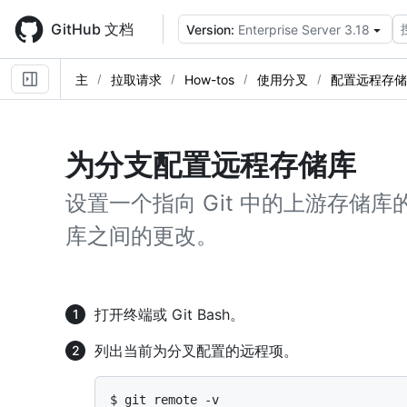
Skip
to
GitHub 文档
Version:
Enterprise Server 3.18
main
content
主
拉取请求
How-tos
使用分叉
配置远程存储
为分支配置远程存储库
设置一个指向 Git 中的上游存储
库之间的更改。
打开终端或 Git Bash。
列出当前为分叉配置的远程项。
$ 
git remote -v