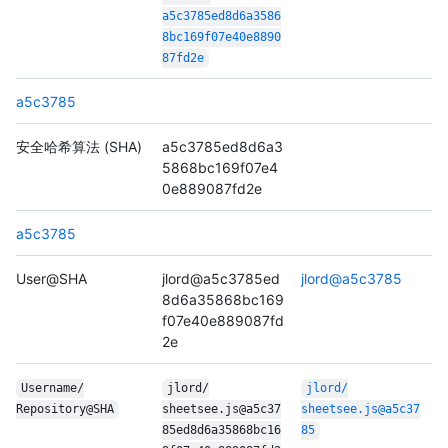
a5c3785ed8d6a3586
8bc169f07e40e8890
87fd2e
a5c3785
安全哈希算法 (SHA)
a5c3785ed8d6a3
5868bc169f07e4
0e889087fd2e
a5c3785
User@SHA
jlord@a5c3785ed
jlord@a5c3785
8d6a35868bc169
f07e40e889087fd
2e
Username/
jlord/
jlord/
Repository@SHA
sheetsee.js@a5c37
sheetsee.js@a5c37
85ed8d6a35868bc16
85