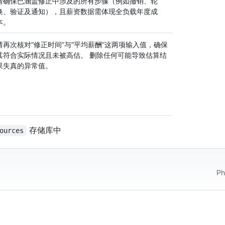
请确保已涵盖修正中涉及的所有步骤（例如撤销、轮
换、验证及通知），且薪资数据需体现全负载年度成
本。
请再次核对“修正时间”与“平均薪酬”这两项输入值，确保
其符合实际情况且未被高估。 删除任何可能导致估算结
果失真的异常值。
存储库中
ources
Ph