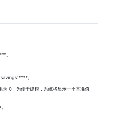
****。
avings”****。
编辑值。 如果为 0，为便于建模，系统将显示一个基准值
位。