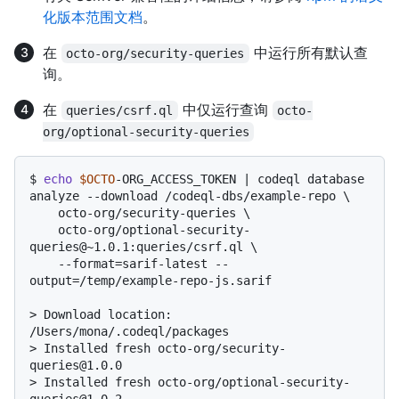
化版本范围文档
。
在
中运行所有默认查
octo-org/security-queries
询。
在
中仅运行查询
queries/csrf.ql
octo-
org/optional-security-queries
$ 
echo
$OCTO
-ORG_ACCESS_TOKEN | codeql database 
analyze --download /codeql-dbs/example-repo \

    octo-org/security-queries \

    octo-org/optional-security-
queries@~1.0.1:queries/csrf.ql \

    --format=sarif-latest --
output=/temp/example-repo-js.sarif
> 
Download location: 
/Users/mona/.codeql/packages
> 
Installed fresh octo-org/security-
queries@1.0.0
> 
Installed fresh octo-org/optional-security-