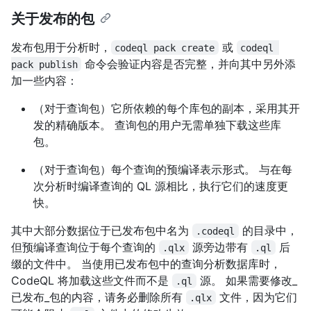
关于发布的包
发布包用于分析时，
或
codeql pack create
codeql 
命令会验证内容是否完整，并向其中另外添
pack publish
加一些内容：
（对于查询包）它所依赖的每个库包的副本，采用其开
发的精确版本。 查询包的用户无需单独下载这些库
包。
（对于查询包）每个查询的预编译表示形式。 与在每
次分析时编译查询的 QL 源相比，执行它们的速度更
快。
其中大部分数据位于已发布包中名为
的目录中，
.codeql
但预编译查询位于每个查询的
源旁边带有
后
.qlx
.ql
缀的文件中。 当使用已发布包中的查询分析数据库时，
CodeQL 将加载这些文件而不是
源。 如果需要修改_
.ql
已发布_包的内容，请务必删除所有
文件，因为它们
.qlx