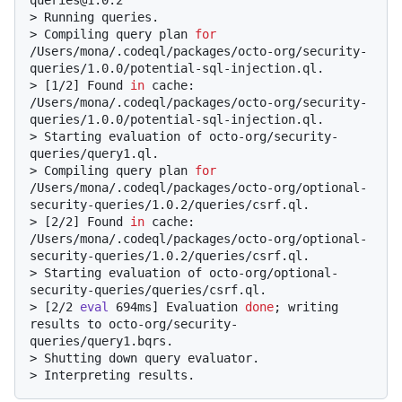
queries@1.0.2
> 
Running queries.
> 
Compiling query plan 
for
/Users/mona/.codeql/packages/octo-org/security-
queries/1.0.0/potential-sql-injection.ql.
> 
[1/2] Found 
in
 cache: 
/Users/mona/.codeql/packages/octo-org/security-
queries/1.0.0/potential-sql-injection.ql.
> 
Starting evaluation of octo-org/security-
queries/query1.ql.
> 
Compiling query plan 
for
/Users/mona/.codeql/packages/octo-org/optional-
security-queries/1.0.2/queries/csrf.ql.
> 
[2/2] Found 
in
 cache: 
/Users/mona/.codeql/packages/octo-org/optional-
security-queries/1.0.2/queries/csrf.ql.
> 
Starting evaluation of octo-org/optional-
security-queries/queries/csrf.ql.
> 
[2/2 
eval
 694ms] Evaluation 
done
; writing 
results to octo-org/security-
queries/query1.bqrs.
> 
Shutting down query evaluator.
> 
Interpreting results.