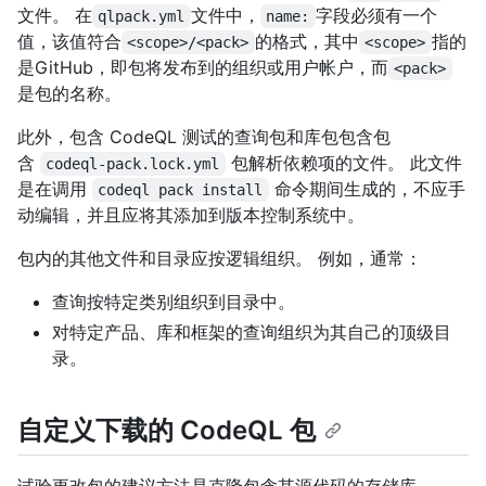
文件。 在
文件中，
字段必须有一个
qlpack.yml
name:
值，该值符合
的格式，其中
指的
<scope>/<pack>
<scope>
是GitHub，即包将发布到的组织或用户帐户，而
<pack>
是包的名称。
此外，包含 CodeQL 测试的查询包和库包包含包
含
包解析依赖项的文件。 此文件
codeql-pack.lock.yml
是在调用
命令期间生成的，不应手
codeql pack install
动编辑，并且应将其添加到版本控制系统中。
包内的其他文件和目录应按逻辑组织。 例如，通常：
查询按特定类别组织到目录中。
对特定产品、库和框架的查询组织为其自己的顶级目
录。
自定义下载的 CodeQL 包