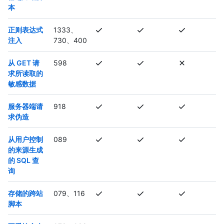
本
正则表达式
1333、
注入
730、400
从 GET 请
598
求所读取的
敏感数据
服务器端请
918
求伪造
从用户控制
089
的来源生成
的 SQL 查
询
存储的跨站
079、116
脚本