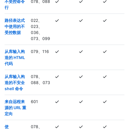
不受控命令
078、088
行
路径表达式
022、
中使用的不
023、
受控数据
036、
073、099
从库输入构
079、116
造的 HTML
代码
从库输入构
078、
造的不安全
088、073
shell 命令
来自远程来
601
源的 URL 重
定向
使
078、