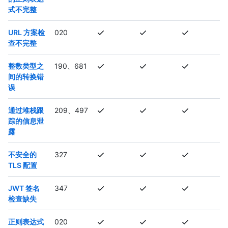
式不完整
URL 方案检
020
查不完整
整数类型之
190、681
间的转换错
误
通过堆栈跟
209、497
踪的信息泄
露
不安全的
327
TLS 配置
JWT 签名
347
检查缺失
正则表达式
020