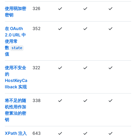
使用弱加密
326
密钥
在 OAuth
352
2.0 URL 中
使用常
数
state
值
使用不安全
322
的
HostKeyCa
llback 实现
将不足的随
338
机性用作加
密算法的密
钥
XPath 注入
643