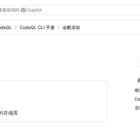
搜索或询问
Copilot
odeQL
CodeQL CLI 手册
诊断添加
。
概
De
选
的存储库