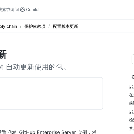
搜索或询问
Copilot
ply chain
保护依赖项
配置版本更新
新
ot 自动更新使用的包。
启用
在
获
启
检
禁用
你的 GitHub Enterprise Server 实例，然