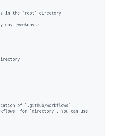
es in the `root` directory
ry day (weekdays)
directory
s
ocation of `.github/workflows`
kflows` for `directory`. You can use 