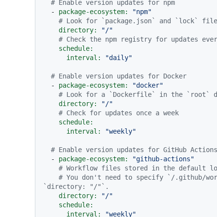
# Enable version updates for npm
-
package-ecosystem:
"npm"
# Look for `package.json` and `lock` fil
directory:
"/"
# Check the npm registry for updates eve
schedule:
interval:
"daily"
# Enable version updates for Docker
-
package-ecosystem:
"docker"
# Look for a `Dockerfile` in the `root` 
directory:
"/"
# Check for updates once a week
schedule:
interval:
"weekly"
# Enable version updates for GitHub Action
-
package-ecosystem:
"github-actions"
# Workflow files stored in the default l
# You don't need to specify `/.github/wor
`directory: "/"`.
directory:
"/"
schedule:
interval:
"weekly"