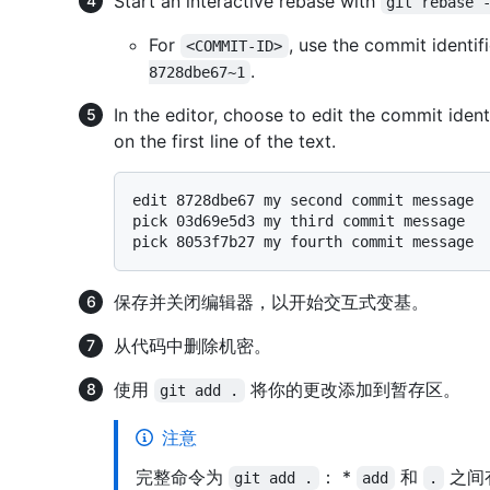
Start an interactive rebase with
git rebase 
For
, use the commit identif
<COMMIT-ID>
.
8728dbe67~1
In the editor, choose to edit the commit iden
on the first line of the text.
edit 8728dbe67 my second commit message

pick 03d69e5d3 my third commit message

保存并关闭编辑器，以开始交互式变基。
从代码中删除机密。
使用
将你的更改添加到暂存区。
git add .
注意
完整命令为
： *
和
之间
git add .
add
.