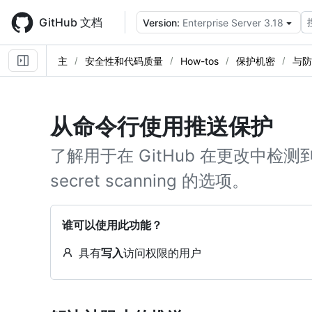
Skip
to
GitHub 文档
Version:
Enterprise Server 3.18
main
content
主
安全性和代码质量
How-tos
保护机密
与防
从命令行使用推送保护
了解用于在 GitHub 在更改中
secret scanning 的选项。
谁可以使用此功能？
具有
写入
访问权限的用户