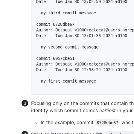
Date:   Tue Jan 30 13:02:59 2024 +0100

  my third commit message

commit 8728dbe67

Author: Octocat <1000+octocat@users.norep
Date:   Tue Jan 30 13:01:36 2024 +0100

  my second commit message

commit 6057cbe51

Author: Octocat <1000+octocat@users.norep
Date:   Tue Jan 30 12:58:24 2024 +0100

  my first commit message

Focusing only on the commits that contain th
identify which commit comes
earliest
in your 
In the example, commit
was th
8728dbe67