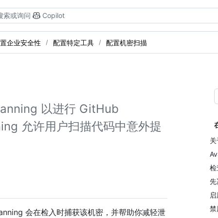
搜索或询问
Copilot
置企业安全性
配置特定工具
配置机密扫描
ning 以进行 GitHub
t scanning 允许用户扫描代码中意外提
关于
Av
检
先决
启用
禁用
canning 会在检入时捕获该机密，并帮助你减轻泄