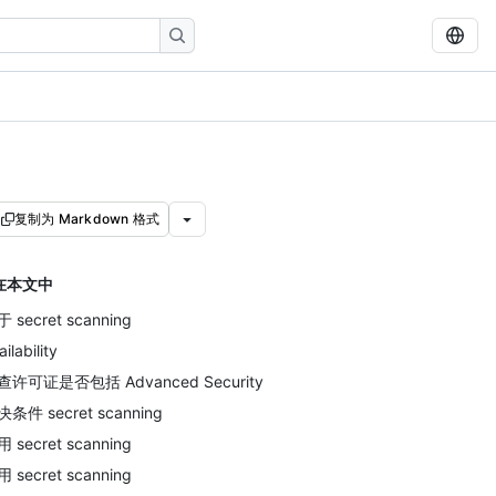
复制为 Markdown 格式
在本文中
 secret scanning
ailability
查许可证是否包括 Advanced Security
条件 secret scanning
 secret scanning
 secret scanning