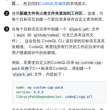
区...
，然后找到
CodeQL存储库
的本地签出。
使用
新建文件夹
或
将文件夹添加到工作区...
选项，为
每个目标语言创建一个新目录来保存自定义查询和库。
在每个目标语言目录中创建一个
文件
qlpack.yml
（
的
分支已具有这些文
main
github/codeql
件）。 这会告知 CodeQL CLI 该目录的目标语言及其
依赖项。 CodeQL 将查找所有打开的工作区目录中或
用户搜索路径中的依赖项。
例如，若要使自定义的CodeQL目录
my-custom-cpp-
依赖于C++标准库CodeQL，请创建一个
pack
文件，内容如下：
qlpack.yml
name:
my-custom-cpp-pack
version:
0.0
.0
libraryPathDependencies:
codeql/cpp-all