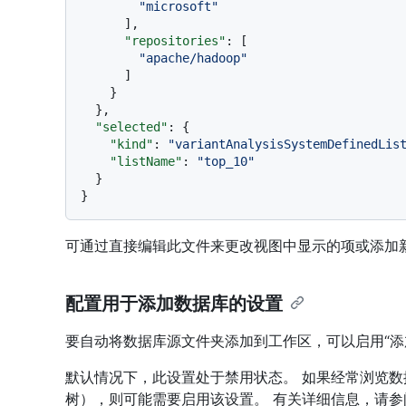
"microsoft"
]
,
"repositories"
:
[
"apache/hadoop"
]
}
}
,
"selected"
:
{
"kind"
:
"variantAnalysisSystemDefinedLis
"listName"
:
"top_10"
}
}
可通过直接编辑此文件来更改视图中显示的项或添加
配置用于添加数据库的设置
要自动将数据库源文件夹添加到工作区，可以启用“添
默认情况下，此设置处于禁用状态。 如果经常浏览
树），则可能需要启用该设置。 有关详细信息，请参