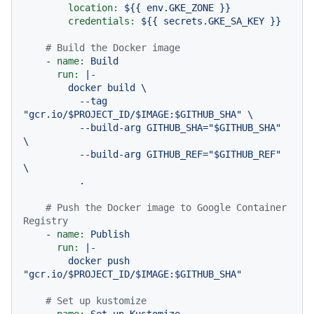
location:
${{
env.GKE_ZONE
}}
credentials:
${{
secrets.GKE_SA_KEY
}}
# Build the Docker image
-
name:
Build
run:
|-

        docker build \

          --tag 
"gcr.io/$PROJECT_ID/$IMAGE:$GITHUB_SHA" \

          --build-arg GITHUB_SHA="$GITHUB_SHA" 
\

          --build-arg GITHUB_REF="$GITHUB_REF" 
\

# Push the Docker image to Google Container 
Registry
-
name:
Publish
run:
|-

        docker push 
# Set up kustomize