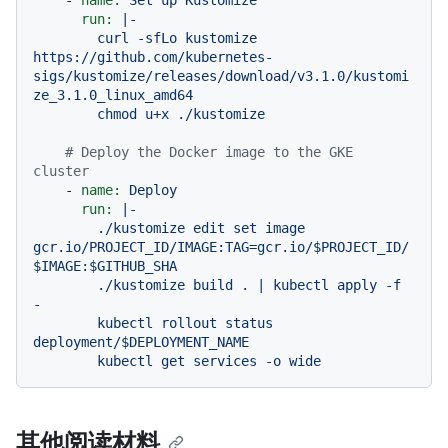
-
name:
Set
up
Kustomize
run:
|-

        curl -sfLo kustomize 
https://github.com/kubernetes-
sigs/kustomize/releases/download/v3.1.0/kustomi
ze_3.1.0_linux_amd64

# Deploy the Docker image to the GKE 
cluster
-
name:
Deploy
run:
|-

        ./kustomize edit set image 
gcr.io/PROJECT_ID/IMAGE:TAG=gcr.io/$PROJECT_ID/
$IMAGE:$GITHUB_SHA

        ./kustomize build . | kubectl apply -f 
-

        kubectl rollout status 
deployment/$DEPLOYMENT_NAME

其他阅读材料