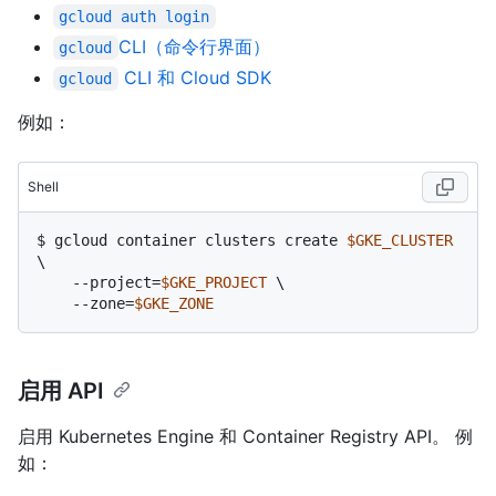
gcloud auth login
CLI（命令行界面）
gcloud
CLI 和 Cloud SDK
gcloud
例如：
Shell
$ 
gcloud container clusters create 
$GKE_CLUSTER
\

    --project=
$GKE_PROJECT
 \

    --zone=
$GKE_ZONE
启用 API
启用 Kubernetes Engine 和 Container Registry API。 例
如：