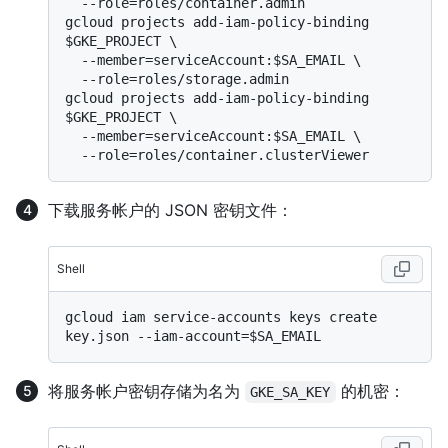
  --role=roles/container.admin

gcloud projects add-iam-policy-binding 
$GKE_PROJECT \

  --member=serviceAccount:$SA_EMAIL \

  --role=roles/storage.admin

gcloud projects add-iam-policy-binding 
$GKE_PROJECT \

  --member=serviceAccount:$SA_EMAIL \

下载服务帐户的 JSON 密钥文件：
Shell
gcloud iam service-accounts keys create 
将服务帐户密钥存储为名为
的机密：
GKE_SA_KEY