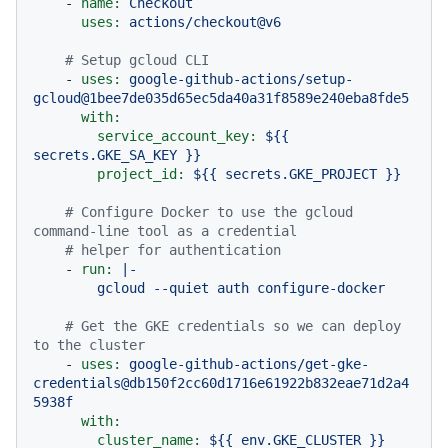
-
name:
Checkout
uses:
actions/checkout@v6
# Setup gcloud CLI
-
uses:
google-github-actions/setup-
gcloud@1bee7de035d65ec5da40a31f8589e240eba8fde5
with:
service_account_key:
${{
secrets.GKE_SA_KEY
}}
project_id:
${{
secrets.GKE_PROJECT
}}
# Configure Docker to use the gcloud 
command-line tool as a credential
# helper for authentication
-
run:
|-

# Get the GKE credentials so we can deploy 
to the cluster
-
uses:
google-github-actions/get-gke-
credentials@db150f2cc60d1716e61922b832eae71d2a4
5938f
with:
cluster_name:
${{
env.GKE_CLUSTER
}}