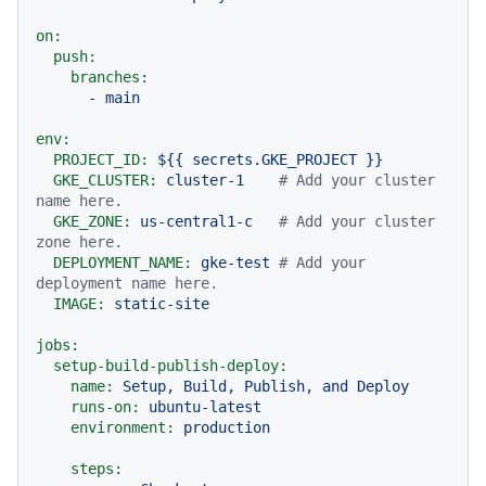
on:
push:
branches:
-
main
env:
PROJECT_ID:
${{
secrets.GKE_PROJECT
}}
GKE_CLUSTER:
cluster-1
# Add your cluster 
name here.
GKE_ZONE:
us-central1-c
# Add your cluster 
zone here.
DEPLOYMENT_NAME:
gke-test
# Add your 
deployment name here.
IMAGE:
static-site
jobs:
setup-build-publish-deploy:
name:
Setup,
Build,
Publish,
and
Deploy
runs-on:
ubuntu-latest
environment:
production
steps: