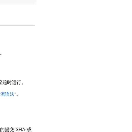
件
议题时运行。
工作流语法
”。
提交 SHA 或