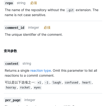
string
必须
repo
The name of the repository without the
extension. The
.git
name is not case sensitive.
integer
必须
comment_id
The unique identifier of the comment.
查询参数
string
content
Returns a single
reaction type
. Omit this parameter to list all
reactions to a commit comment.
可以是以下选项之一
:
,
,
,
,
,
+1
-1
laugh
confused
heart
,
,
hooray
rocket
eyes
integer
per_page