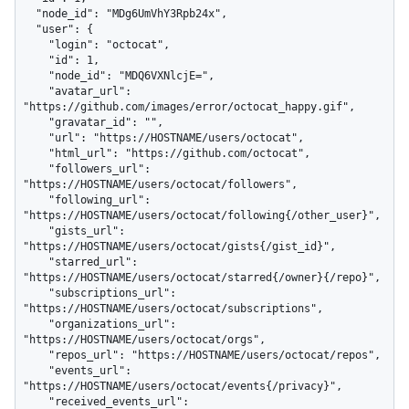
  "node_id": "MDg6UmVhY3Rpb24x",

  "user": {

    "login": "octocat",

    "id": 1,

    "node_id": "MDQ6VXNlcjE=",

    "avatar_url": 
"https://github.com/images/error/octocat_happy.gif",

    "gravatar_id": "",

    "url": "https://HOSTNAME/users/octocat",

    "html_url": "https://github.com/octocat",

    "followers_url": 
"https://HOSTNAME/users/octocat/followers",

    "following_url": 
"https://HOSTNAME/users/octocat/following{/other_user}",

    "gists_url": 
"https://HOSTNAME/users/octocat/gists{/gist_id}",

    "starred_url": 
"https://HOSTNAME/users/octocat/starred{/owner}{/repo}",

    "subscriptions_url": 
"https://HOSTNAME/users/octocat/subscriptions",

    "organizations_url": 
"https://HOSTNAME/users/octocat/orgs",

    "repos_url": "https://HOSTNAME/users/octocat/repos",

    "events_url": 
"https://HOSTNAME/users/octocat/events{/privacy}",

    "received_events_url": 