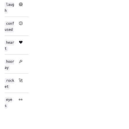
😄
laug
h
😕
conf
used
❤️
hear
t
🎉
hoor
ay
🚀
rock
et
👀
eye
s