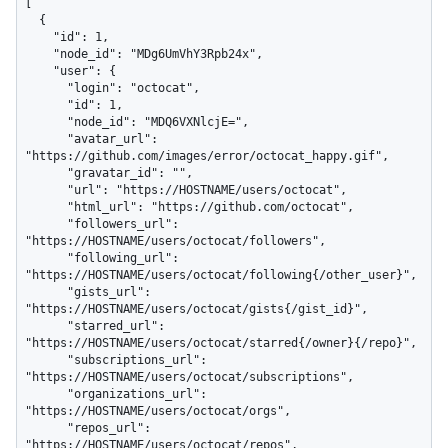
[

  {

    "id": 1,

    "node_id": "MDg6UmVhY3Rpb24x",

    "user": {

      "login": "octocat",

      "id": 1,

      "node_id": "MDQ6VXNlcjE=",

      "avatar_url": 
"https://github.com/images/error/octocat_happy.gif",

      "gravatar_id": "",

      "url": "https://HOSTNAME/users/octocat",

      "html_url": "https://github.com/octocat",

      "followers_url": 
"https://HOSTNAME/users/octocat/followers",

      "following_url": 
"https://HOSTNAME/users/octocat/following{/other_user}",

      "gists_url": 
"https://HOSTNAME/users/octocat/gists{/gist_id}",

      "starred_url": 
"https://HOSTNAME/users/octocat/starred{/owner}{/repo}",

      "subscriptions_url": 
"https://HOSTNAME/users/octocat/subscriptions",

      "organizations_url": 
"https://HOSTNAME/users/octocat/orgs",

      "repos_url": 
"https://HOSTNAME/users/octocat/repos",
