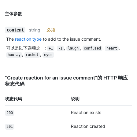
主体参数
string
必须
content
The
reaction type
to add to the issue comment.
可以是以下选项之一
:
,
,
,
,
,
+1
-1
laugh
confused
heart
,
,
hooray
rocket
eyes
“Create reaction for an issue comment”的 HTTP 响应
状态代码
状态代码
说明
Reaction exists
200
Reaction created
201