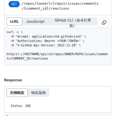
/repos
/{owner}
/{repo}
/issues
/comments
GET
/{comment_
id}
/reactions
GitHub CLI（命令行界
cURL
JavaScript
面）
curl -L \

  -H "Accept: application/vnd.github+json" \

  -H "Authorization: Bearer <YOUR-TOKEN>" \

  -H "X-GitHub-Api-Version: 2022-11-28" \

http(s)://HOSTNAME/api/v3/repos/OWNER/REPO/issues/commen
ts/COMMENT_ID/reactions
Response
示例响应
响应架构
Status: 200