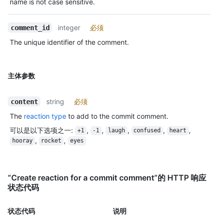
name is not case sensitive.
integer
必须
comment_id
The unique identifier of the comment.
主体参数
string
必须
content
The
reaction type
to add to the commit comment.
可以是以下选项之一
:
,
,
,
,
,
+1
-1
laugh
confused
heart
,
,
hooray
rocket
eyes
“Create reaction for a commit comment”的 HTTP 响应
状态代码
状态代码
说明