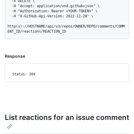
  -X DELETE \

  -H "Accept: application/vnd.github+json" \

  -H "Authorization: Bearer <YOUR-TOKEN>" \

  -H "X-GitHub-Api-Version: 2022-11-28" \

http(s)://HOSTNAME/api/v3/repos/OWNER/REPO/comments/COMM
ENT_ID/reactions/REACTION_ID
Response
Status: 204
List reactions for an issue comment