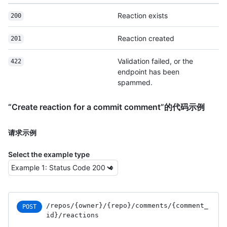
Reaction exists
200
Reaction created
201
Validation failed, or the
422
endpoint has been
spammed.
“Create reaction for a commit comment”的代码示例
请求示例
Select the example type
/repos
/{owner}
/{repo}
/comments
/{comment_
POST
id}
/reactions