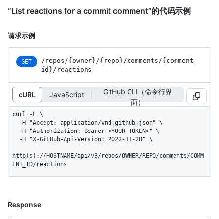
“List reactions for a commit comment”的代码示例
请求示例
/repos
/{owner}
/{repo}
/comments
/{comment_
GET
id}
/reactions
GitHub CLI（命令行界
cURL
JavaScript
面）
curl -L \

  -H "Accept: application/vnd.github+json" \

  -H "Authorization: Bearer <YOUR-TOKEN>" \

  -H "X-GitHub-Api-Version: 2022-11-28" \

http(s)://HOSTNAME/api/v3/repos/OWNER/REPO/comments/COMM
ENT_ID/reactions
Response