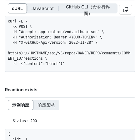
GitHub CLI（命令行界
cURL
JavaScript
面）
curl -L \

  -X POST \

  -H "Accept: application/vnd.github+json" \

  -H "Authorization: Bearer <YOUR-TOKEN>" \

  -H "X-GitHub-Api-Version: 2022-11-28" \

http(s)://HOSTNAME/api/v3/repos/OWNER/REPO/comments/COMM
ENT_ID/reactions \

  -d '{"content":"heart"}'
Reaction exists
示例响应
响应架构
Status: 200
{

  "id": 1,
