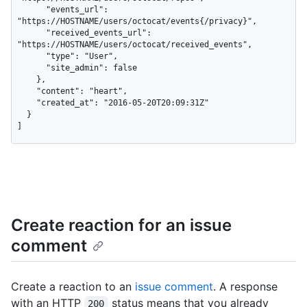
      "events_url": 
"https://HOSTNAME/users/octocat/events{/privacy}",

      "received_events_url": 
"https://HOSTNAME/users/octocat/received_events",

      "type": "User",

      "site_admin": false

    },

    "content": "heart",

    "created_at": "2016-05-20T20:09:31Z"

  }

]
Create reaction for an issue
comment
Create a reaction to an
issue comment
. A response
with an HTTP
status means that you already
200