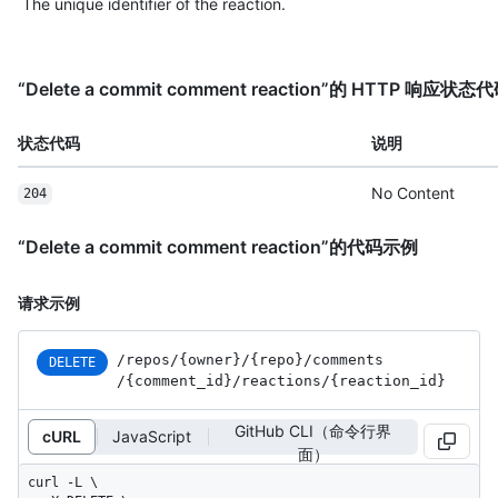
The unique identifier of the reaction.
“Delete a commit comment reaction”的 HTTP 响应状态
状态代码
说明
No Content
204
“Delete a commit comment reaction”的代码示例
请求示例
/repos
/{owner}
/{repo}
/comments
DELETE
/{comment_
id}
/reactions
/{reaction_
id}
GitHub CLI（命令行界
cURL
JavaScript
面）
curl -L \
