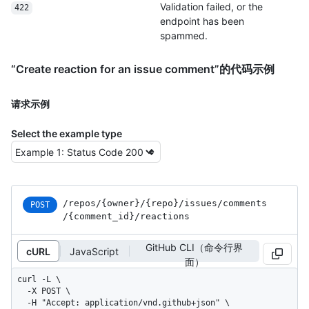
Validation failed, or the
422
endpoint has been
spammed.
“Create reaction for an issue comment”的代码示例
请求示例
Select the example type
/repos
/{owner}
/{repo}
/issues
/comments
POST
/{comment_
id}
/reactions
GitHub CLI（命令行界
cURL
JavaScript
面）
curl -L \

  -X POST \

  -H "Accept: application/vnd.github+json" \
