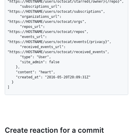
"https://HOSTNAME/users/octocat/starred{/owner}{/repo}",

      "subscriptions_url": 
"https://HOSTNAME/users/octocat/subscriptions",

      "organizations_url": 
"https://HOSTNAME/users/octocat/orgs",

      "repos_url": 
"https://HOSTNAME/users/octocat/repos",

      "events_url": 
"https://HOSTNAME/users/octocat/events{/privacy}",

      "received_events_url": 
"https://HOSTNAME/users/octocat/received_events",

      "type": "User",

      "site_admin": false

    },

    "content": "heart",

    "created_at": "2016-05-20T20:09:31Z"

  }

]
Create reaction for a commit