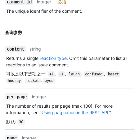
integer
必须
comment_id
The unique identifier of the comment.
查询参数
string
content
Returns a single
reaction type
. Omit this parameter to list all
reactions to an issue comment.
可以是以下选项之一
:
,
,
,
,
,
+1
-1
laugh
confused
heart
,
,
hooray
rocket
eyes
integer
per_page
The number of results per page (max 100). For more
information, see "
Using pagination in the REST API
."
默认
:
30
integer
page