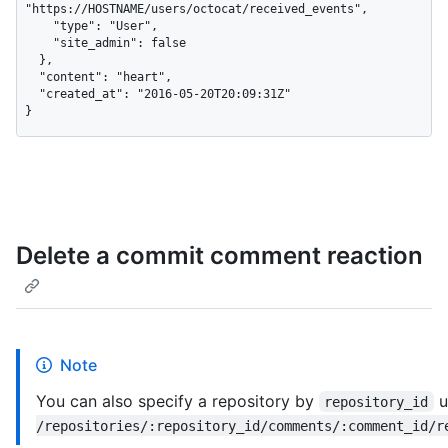
"https://HOSTNAME/users/octocat/received_events",

    "type": "User",

    "site_admin": false

  },

  "content": "heart",

  "created_at": "2016-05-20T20:09:31Z"

}
Delete a commit comment reaction
Note
You can also specify a repository by
u
repository_id
/repositories/:repository_id/comments/:comment_id/r