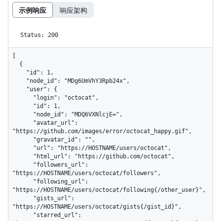
示例响应
响应架构
Status: 200
[

  {

    "id": 1,

    "node_id": "MDg6UmVhY3Rpb24x",

    "user": {

      "login": "octocat",

      "id": 1,

      "node_id": "MDQ6VXNlcjE=",

      "avatar_url": 
"https://github.com/images/error/octocat_happy.gif",

      "gravatar_id": "",

      "url": "https://HOSTNAME/users/octocat",

      "html_url": "https://github.com/octocat",

      "followers_url": 
"https://HOSTNAME/users/octocat/followers",

      "following_url": 
"https://HOSTNAME/users/octocat/following{/other_user}",

      "gists_url": 
"https://HOSTNAME/users/octocat/gists{/gist_id}",

      "starred_url": 