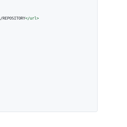
R/REPOSITORY
</
url
>