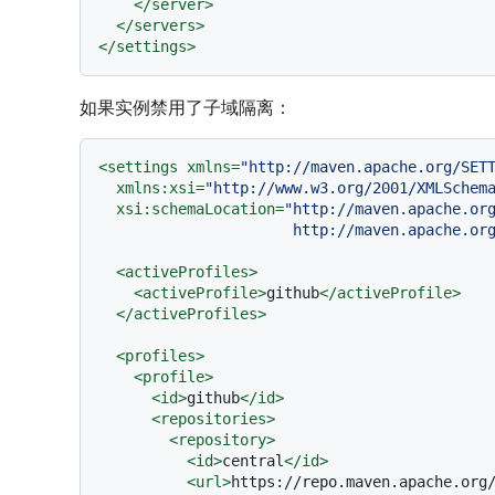
</
server
>
</
servers
>
</
settings
>
如果实例禁用了子域隔离：
<
settings
xmlns
=
"http://maven.apache.org/SET
xmlns:xsi
=
"http://www.w3.org/2001/XMLSchem
xsi:schemaLocation
=
"http://maven.apache.org
                      http://mave
<
activeProfiles
>
<
activeProfile
>
github
</
activeProfile
>
</
activeProfiles
>
<
profiles
>
<
profile
>
<
id
>
github
</
id
>
<
repositories
>
<
repository
>
<
id
>
central
</
id
>
<
url
>
https://repo.maven.apache.org