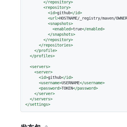
</
repository
>
<
repository
>
<
id
>
github
</
id
>
<
url
>
HOSTNAME/_registry/maven/OWNE
<
snapshots
>
<
enabled
>
true
</
enabled
>
</
snapshots
>
</
repository
>
</
repositories
>
</
profile
>
</
profiles
>
<
servers
>
<
server
>
<
id
>
github
</
id
>
<
username
>
USERNAME
</
username
>
<
password
>
TOKEN
</
password
>
</
server
>
</
servers
>
</
settings
>