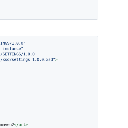
TINGS/1.0.0"
a-instance"
/SETTINGS/1.0.0

n.apache.org/xsd/settings-1.0.0.xsd"
>
/maven2
</
url
>