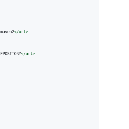
/maven2
</
url
>
REPOSITORY
</
url
>