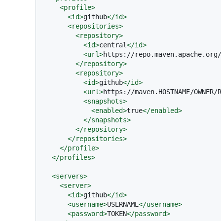
<
profile
>
<
id
>
github
</
id
>
<
repositories
>
<
repository
>
<
id
>
central
</
id
>
<
url
>
https://repo.maven.apache.org
</
repository
>
<
repository
>
<
id
>
github
</
id
>
<
url
>
https://maven.HOSTNAME/OWNER/
<
snapshots
>
<
enabled
>
true
</
enabled
>
</
snapshots
>
</
repository
>
</
repositories
>
</
profile
>
</
profiles
>
<
servers
>
<
server
>
<
id
>
github
</
id
>
<
username
>
USERNAME
</
username
>
<
password
>
TOKEN
</
password
>