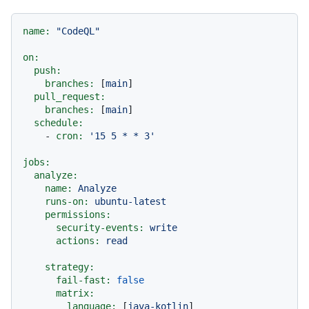
name:
"CodeQL"
on:
push:
branches:
 [
main
]

pull_request:
branches:
 [
main
]

schedule:
-
cron:
'15 5 * * 3'
jobs:
analyze:
name:
Analyze
runs-on:
ubuntu-latest
permissions:
security-events:
write
actions:
read
strategy:
fail-fast:
false
matrix:
language:
 [
java-kotlin
]
