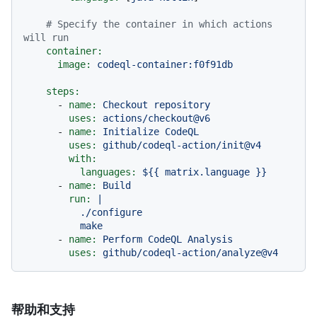
# Specify the container in which actions 
will run
container:
image:
codeql-container:f0f91db
steps:
-
name:
Checkout
repository
uses:
actions/checkout@v6
-
name:
Initialize
CodeQL
uses:
github/codeql-action/init@v4
with:
languages:
${{
matrix.language
}}
-
name:
Build
run:
|

          ./configure

-
name:
Perform
CodeQL
Analysis
uses:
github/codeql-action/analyze@v4
帮助和支持